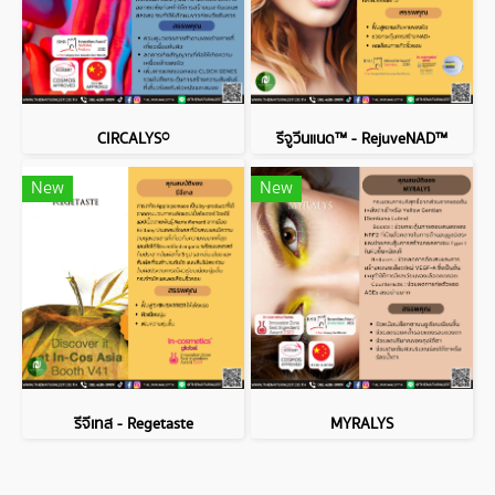
CIRCALYS®
รีจูวีนแนด™ - RejuveNAD™
New
New
รีจีเทส - Regetaste
MYRALYS