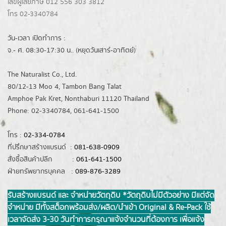
เลขผู้เสียภาษี 012 556 303 3812
โทร 02-3340784
วัน-เวลา เปิดทำการ :
จ.- ศ. 08:30-17:30 น.. (หยุดวันเสาร์-อาทิตย์)
The Naturalist Co., Ltd.
80/12-13 Moo 4, Tambon Bang Talat
Amphoe Pak Kret, Nonthaburi 11120 Thailand
Phone: 02-3340784, 061-641-1500
โทร :
02-334-0784
ที่ปรึกษาสร้างแบรนด์ :
081-638-0909
สั่งซื้อสินค้าปลีก :
061-641-1500
ฝ่ายทรัพยากรบุคคล :
089-876-3289
รับสร้างแบรนด์ และ จำหน่ายวัตถุดิบ *วัตถุดิบไม่มีตัวอย่าง มีแต่จัด
จำหน่าย มีทั้งสต็อกพร้อมส่ง/ผลิต/นำเข้า Original & Re-Pack ใช้
เวลาจัดส่ง 3-30 วันทำการ กรุณาแจ้งจำนวนที่ต้องการ เพื่อแจ้ง