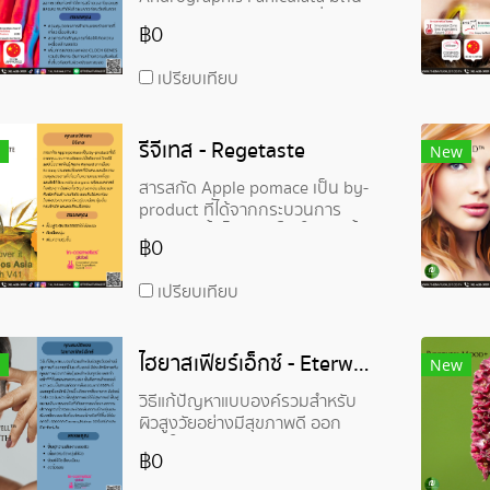
กำเนิดจากประเทศอินเดีย ซึ่งเป็น
฿0
พืชที่ช่วยกำจัดสารพิษ
(Detoxifying Plant)
เปรียบเทียบ
รีจีเทส - Regetaste
New
สารสกัด Apple pomace เป็น by-
product ที่ได้จากกระบวนการ
ผลิตแอปเปิ้ลไซเตอร์ โดยใช้แอปเปิ้ล
฿0
สายพันธุ์ Marie Menard จาก
เมือง Brittany ประเทศฝรั่งเศส
เปรียบเทียบ
ไฮยาสเฟียร์เอ็กซ์ - Eterwell™ YOUTH
New
วิธีแก้ปัญหาแบบองค์รวมสำหรับ
ผิวสูงวัยอย่างมีสุขภาพดี ออก
ฤทธิ์ในระดับเซลล์ มีประสิทธิภาพ
฿0
กับทุกสภาพผิวชาติพันธุ์ และ
สำหรับทุกวัย เพศ ทำหน้าที่ที่