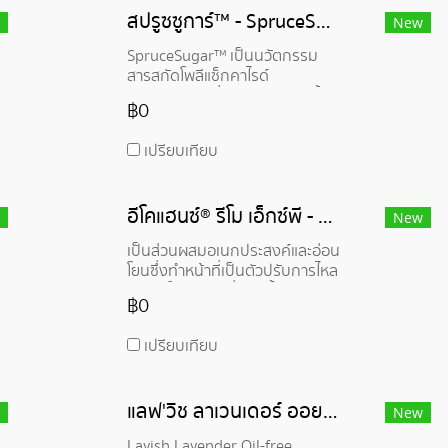
กระจ่างใส ไพรเมอร์ที่ปรับสีผิวให้
สปรูซซูการ์™ - SpruceSugar™
สว่างขึ้น และการผสมเครื่องสำอาง
New
ชนิดอิมัลชันที่ไม่ต้องใช้ความร้อน
SpruceSugar™ เป็นนวัตกรรม
ทำให้ประหยัดพลังงานและส่วนผสม
สารสกัดโพลีแซ็กคาไรด์
เข้ากันได้ดี
อเนกประสงค์ที่ผลิตจากแหล่งน้ำ
฿0
ข้างเคียงของอุตสาหกรรมป่าไม้ที่
ยั่งยืน ซึ่งไม่เพียงแต่ช่วยเพิ่มความ
เปรียบเทียบ
เป็นอยู่ที่ดีให้กับตัวคุณเอง แต่ยัง
รวมถึงความเป็นอยู่ที่ดีต่อสิ่ง
แวดล้อมด้วย
อีโคแฮนซ์® รีโม เอ็กซ์พี - ECOHANCE® Remo XP
New
เป็นส่วนผสมอเนกประสงค์และอ่อน
โยนซึ่งทำหน้าที่เป็นตัวปรับการไหล
สารทำให้ผิวนวลที่ชอบน้ำ และสาร
฿0
เสริมประสาทสัมผัส ผลิตโดยใช้
กระบวนการเอนไซม์พลังงานต่ำซึ่ง
เปรียบเทียบ
ใช้วัตถุดิบตั้งต้นที่มาจากวัตถุดิบ
ตั้งต้นทางเลือกในท้องถิ่นและ
แหล่งของเสีย โดยให้ประสิทธิภาพที่
แลฟ'วิช ลาเวนเดอร์ ออยล์ฟรี มาสสาจ เจล - Lavish Lavender Oil-free Massage Gel
มีประสิทธิภาพและสามารถนำไปใช้
New
ในการใช้งานด้านการดูแลส่วน
Lavish Lavender Oil-free