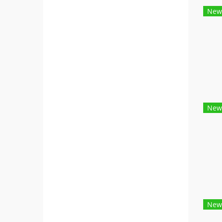
New
New
New