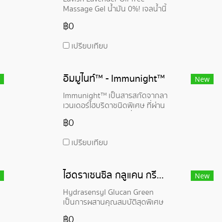
บุคคลได้หลากหลาย ทำให้เป็นตัว
Massage Gel น้ำมัน 0%! เจลน้ำนี้
เลือกที่ยอดเยี่ยมสำหรับแบรนด์ที่ให้
จะร่อนบนร่างกายของคุณตลอด
ความสำคัญกับส่วนผสมที่ได้มา
฿0
ระยะเวลาของการนวด ในขณะ
จากธรรมชาติและยั่งยืน
เดียวกันก็ให้กลิ่นหอมของอโรมา
เปรียบเทียบ
เธอราพีด้วยน้ำมันลาเวนเดอร์
เคล็ดลับของสูตรคือการคิดนอก
กรอบโดยใช้คาราจีแนนเล็กน้อย
อิมมูไนท์™ - Immunight™
ผสมกับแป้ง
New
Immunight™ เป็นสารสกัดจากลา
เวนเดอร์ไฮบริดาชนิดพิเศษ ที่ผ่าน
กระบวนการแบบรักษ์สิ่งแวดล้อม
฿0
มีสิทธิบัตรคุ้มครอง ตัว
Immunight™ จะช่วยกระตุ้นการ
เปรียบเทียบ
ผลิตเมลาโทนินในเซลล์ผิวหนัง ส่ง
ผลให้จังหวะชีวิตประจำวันของ
ผิวหนังกลับมาเป็นปกติ และฟื้นฟู
ไฮดราเซนซิล กลูแคน กรีน - Hydrasensyl Glucan Green
ระบบป้องกันผิว ทำให้ผิวดูผ่อน
New
คลาย สดใส เปล่งปลั่ง
Hydrasensyl Glucan Green
เป็นการผสานคุณสมบัติสุดพิเศษ
ของ Hyaluronic Acid และ
฿0