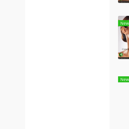
New
New