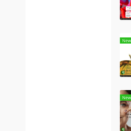
New
New