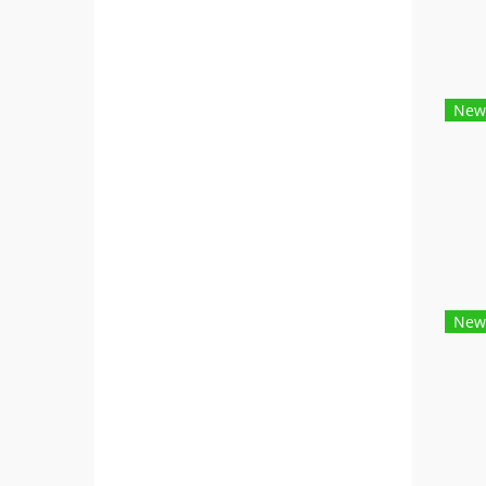
New
New