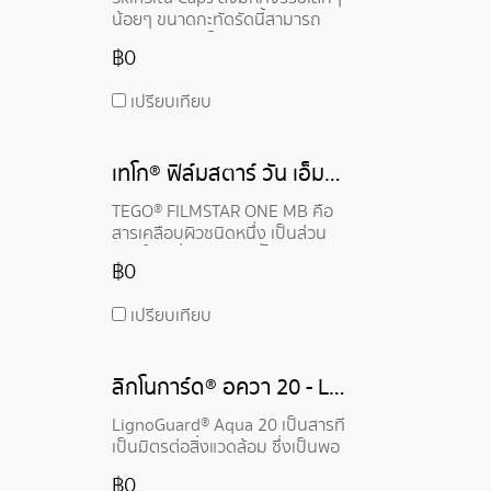
ผ่อนคลายเมื่อทา ไม่เป็นอันตราย
น้อยๆ ขนาดกะทัดรัดนี้สามารถ
ต่อผิวหนัง ผม และสิ่งทอ และไม่
แปลงร่าง เป็นโฟมทำความสะอาด
เหนียวเหนอะหนะ
฿0
เมื่อสัมผัสกับน้ำ มอบประสบการณ์
การทำความสะอาดที่บริสุทธิ์ สูตร
เปรียบเทียบ
ประกอบด้วยสารทำความสะอาดที่
อ่อนโยน พรีไบโอติกที่ช่วยรักษา
สมดุลของจุลินทรีย์ และสารออก
เทโก® ฟิล์มสตาร์ วัน เอ็มบี - TEGO® FILMSTAR ONE MB
ฤทธิ์ที่ให้ความชุ่มชื้น สะดวก และมี
ประสิทธิภาพ กลายเป็นคู่หูใน
TEGO® FILMSTAR ONE MB คือ
อุดมคติสำหรับนักเดินทางและชาว
สารเคลือบผิวชนิดหนึ่ง เป็นส่วน
เมืองที่วุ่นวาย
ผสมในเครื่องสำอาง ที่ได้มาจาก
฿0
ธรรมชาติ 100% และสามารถย่อย
สลายได้เองตามธรรมชาติ
เปรียบเทียบ
ลิกโนการ์ด® อควา 20 - LignoGuard® Aqua 20
LignoGuard® Aqua 20 เป็นสารที่
เป็นมิตรต่อสิ่งแวดล้อม ซึ่งเป็นพอ
ลิเมอร์ชีวภาพธรรมชาติ ช่วย
฿0