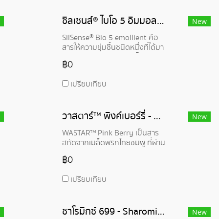
ซิลเซนส์® ไบโอ 5 อิมมอลเลียนท์ - SilSense® Bio 5 emollient
New
SilSense® Bio 5 emollient คือ
สารให้ความชุ่มชื้นชนิดหนึ่งที่ได้มา
จากธรรมชาติ ย่อยสลายได้ง่าย
฿0
บริสุทธิ์ และระเหยง่าย สามารถใช้
เป็นทางเลือกแทนซิลิโคนประเภท
เปรียบเทียบ
Cyclopentasiloxane D5 ใน
ผลิตภัณฑ์ที่ใช้ทิ้งไว้บนผิว
วาสตาร์™ พิงค์เบอร์รี่ - WASTAR™ Pink Berry
New
WASTAR™ Pink Berry เป็นสาร
สกัดจากเมล็ดพริกไทยชมพู ที่ผ่าน
กรรมวิธีการ Upcycling สารสกัด
฿0
นี้ อุดมไปด้วยไบฟลาโวนอยด์ ซึ่งมี
คุณสมบัติช่วย ลดอาการระคาย
เปรียบเทียบ
เคืองหนังศีรษะ โดยเฉพาะอย่างยิ่ง
สำหรับผู้ที่หนังศีรษะเกิดความอับ
ชื้นและเสียดสีจนระคายเคือง
ชาโรมิกซ์ 699 - Sharomix 699
New