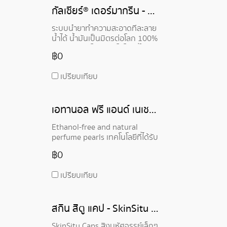
ธรรมชาติ
กัลเซียร์® เดอร์มากรีน - Galseer® DermaGreen
ระบบน้ำยาทำความสะอาดที่ละลาย
น้ำได้ น้ำมันเป็นมิตรต่อโลก 100%
รายแรกของโลก เทคโนโลยีที่ใช้ L-
฿0
Proline • สำหรับผิวแห้ง แพ้ง่าย
และผิวบอบบาง (แพ้ง่าย) •
เปรียบเทียบ
ปราศจากสารพิษและสารทำลายสิ่ง
แวดล้อม Galseer DermaGreen
ประกอบด้วย N-cocoyl L-
เอทานอล ฟรี แอนด์ เนเชอรัล เพอร์ฟูม เพียล - Ethanol-Free And Natural Perfume Pearls
proline, Polyglyceryl- 3 โอลี
เอต, กลีเซอรีลโมโนลอเรต โดยผสม
Ethanol-free and natural
(25-50%) กับน้ำมันพืชและสาร
perfume pearls เทคโนโลยีที่ได้รับ
ออกฤทธิ์ที่ละลายในน้ำมันอื่นๆ เพื่อ
การจดสิทธิบัตรของ Microcaps
สร้างองค์ประกอบในการดูแลผิว
฿0
ทำให้สามารถผลิตผลิตภัณฑ์
สำหรับผิวแห้ง แพ้ง่าย และระคาย
น้ำหอมที่ปราศจากเอทานอลอย่าง
เคืองสูง
เปรียบเทียบ
ที่ไม่เคยมีมาก่อน เราห่อหุ้มน้ำมัน
น้ำหอมไว้ในไข่มุกน้ำหอมที่มีอัลจิ
เนต ด้วยวิธีนี้ เราจึงปลดล็อกสูตร
สกิน สิตู แคป - SkinSitu Caps
น้ำหอมจากธรรมชาติ วีแกน และ
สูตรน้ำ มีรูปลักษณ์ที่หรูหรา รู้สึก
SkinSitu Caps สิ่งมหัศจรรย์เล็กๆ