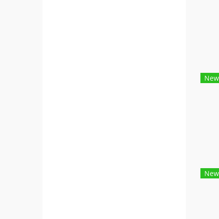
New
New