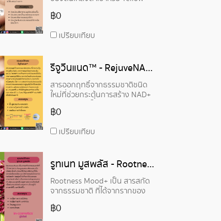
Gentian (Gentiana Lutea)
฿0
เปรียบเทียบ
รีจูวีนแนด™ - RejuveNAD™
สารออกฤทธิ์จากธรรมชาติชนิด
ใหม่ที่ช่วยกระตุ้นการสร้าง NAD+
จากภายนอกโดยการกระตุ้น
฿0
เอนไซม์ NAMPT การศึกษาทาง
คลินิกแสดงให้เห็นว่าสารออกฤทธิ์
เปรียบเทียบ
นี้สามารถต่อต้านลักษณะเด่นของ
การแก่ชราในผิวหนังได้อย่างน้อย
5 ประการไปพร้อมๆ กัน
รูทเนท มูสพลัส - Rootness Mood+
Rootness Mood+ เป็น สารสกัด
จากธรรมชาติ ที่ได้จากรากของ
Sanguisorba officinalis หรือ
฿0
เป็นมิตรต่อสิ่งแวดล้อม อุดมไป
ด้วยอนุพันธ์ของกรดทอร์เมนติก