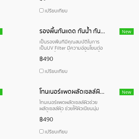
Collagen รวมเป็นหนึ่งตอบโจทย์
ความชุ่นชื่น เนียนกระชับ และลด
เปรียบเทียบ
ระคายเคือง ด้วยเบต้ากลูแคนสุด
ล้ำ จำลองโครงสร้างคล้าย
Collagen+Hyazz ชุ่มขึ้นกว่า
รองพื้นกันแดด กันน้ำ กันเหงื่อ - All-Day longwear foundation
Hyaluronic acid ถึง 80% ล๊อค
New
ความชุ่มชื้นต่อเนืองถึง 14 วันแม้
เป็นรองพื้นที่มีคุณสมบัติในการ
หยุดใช้แล้ว
เป็นUV Filter มีความอ่อนโยนต่อ
ผิว ช่วยให้ผิวดูอิ่มฟู ชุ่มชื้น อีกทั้ง
฿490
ยังกันน้ำ กันเหงื่อติดทนตลอดทั้ง
วัน
เปรียบเทียบ
โทนเนอร์แพดผลัดเซลล์ผิว - AHA Exfoliating Toner Pads
New
โทนเนอร์แพดผลัดเซลล์ผิวช่วย
ผลัดเซลล์ผิว ช่วยให้ผิวเนียนนุ่ม
ชุ่มชื้น ช่วยในการสร้าง Collagen
฿490
และล็อกความชุ่มชื้นในผิว
เปรียบเทียบ