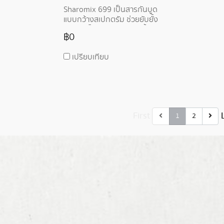
Sharomix 699 เป็นสารกันบูด
แบบกว้างสเปกตรัม ช่วยยับยั้ง
การเติบโตของแบคทีเรีย เชื้อรา
฿0
และยีสต์ มีส่วนผสมที่เรียบง่ายและ
สะอาด ปราศจากสารก่อกวนผิวที่
เปรียบเทียบ
เป็นอันตราย ส่วนประกอบทั้งหมด
เป็นสารเติมแต่งอาหารที่ได้รับ
อนุญาต
First
1
2