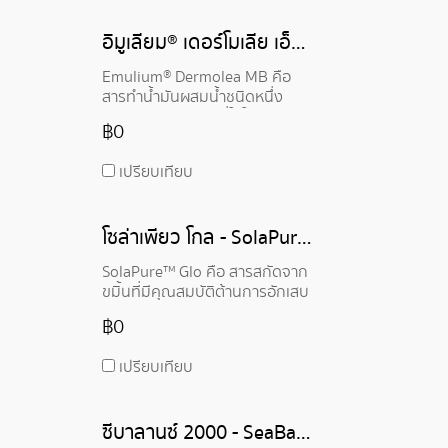
อิมูเลียม® เดอร์โมเลีย เอ็มบี - Emulium® Dermolea MB
Emulium® Dermolea MB คือ
สารทำน้ำมันผสมน้ำชนิดหนึ่ง
(O/W emulsifier) ที่ใช้ใน
฿0
ผลิตภัณฑ์เครื่องสำอาง
Emulium® Dermolea MB เป็น
เปรียบเทียบ
สารทำน้ำมันผสมน้ำที่ช่วยลด
ความเครียดของผิว ให้ความชุ่มชื้น
เสริมสร้างเกราะป้องกันผิว เหมาะ
โซล่าเพียว โกล - SolaPure Glo
สำหรับทุกสภาพผิว ปลอดภัยต่อ
การใช้
SolaPure™ Glo คือ สารสกัดจาก
ขมิ้นที่มีคุณสมบัติต้านการอักเสบ
ต้านอนุมูลอิสระ และต้านจุลชีพ
฿0
ช่วยเพิ่มประสิทธิภาพ SPF และ
PFA ของผลิตภัณฑ์กันแดด
เปรียบเทียบ
ควบคุมรอยดำรอยแดง และส่ง
เสริมสุขภาพผิวโดยรวม
ซีบาลานซ์ 2000 - SeaBalance 2000