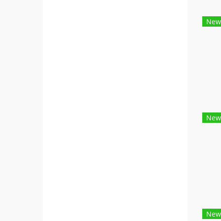
New
New
New