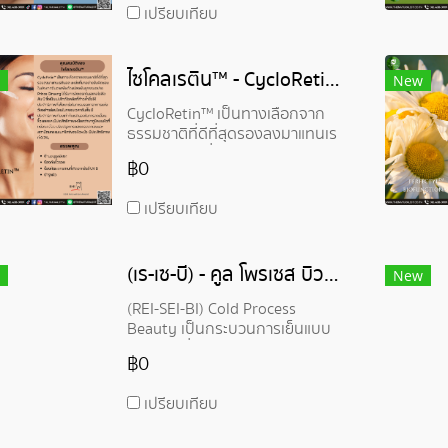
เปรียบเทียบ
ต้นตอของความชรา นั่นคือการ
ล้างเซลล์ชรา (ซอมบี้) สารสกัด
จากพืชธรรมชาติ 100%
ไซโคลเรติน™ - CycloRetin™
New
CycloRetin™ เป็นทางเลือกจาก
ธรรมชาติที่ดีที่สุดรองลงมาแทนเร
ตินอล แหล่งที่มาอย่างรับผิดชอบ
฿0
ในประเทศจีนจากพืชดัดแปลง
พันธุกรรมอย่าง Prince Ginseng
เปรียบเทียบ
(เร-เซ-บี) - คูล โพรเซส บิวตี้ - (REI-SEI-BI) Cold Process Beauty
New
(REI-SEI-BI) Cold Process
Beauty เป็นกระบวนการเย็นแบบ
คาร์บอนต่ำและช่วยประหยัด
฿0
พลังงาน ที่นำมาผลิตเครื่องสำอาง
ชนิดต่างๆไม่ว่าจะเป็น ให้ความชุ่ม
เปรียบเทียบ
ชื้นแก่เปลือกตาที่ละเอียดอ่อนใน
อายแชโดว์ รองพื้นชนิดน้ำเพื่อผิว