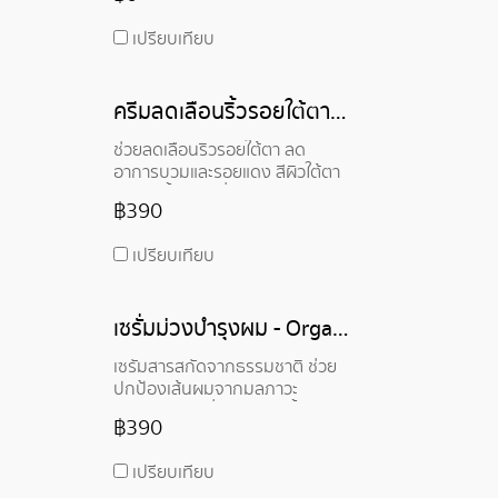
ปกป้องพืชจากรังสียูวี
ความเครียดจากปฏิกิริยาออกซิ
เปรียบเทียบ
เดชั่น โดยทำหน้าที่เป็นตัวเพิ่ม SPF
ที่ดี (เพิ่ม SPF ใน in-vivo ได้ถึง
50%) เป็นสารต้านอนุมูลอิสระ และ
ครีมลดเลือนริ้วรอยใต้ตา - Anti-Wrinkle Eye Cream
สารทำให้คงตัว LignoGuard®
สามารถช่วยสร้างสูตรที่มี
ช่วยลดเลือนริ้วรอยใต้ตา ลด
ประสิทธิภาพและคงตัว มากขึ้น
อาการบวมและรอยแดง สีผิวใต้ตา
ดูสว่างขึ้น ผิวดูอิ่มฟู เนียนนุ่ม ชุ่ม
฿390
ชื้น
เปรียบเทียบ
เซรั่มม่วงบำรุงผม - Organic Violet Protact Hair Oil Serum
เซรั่มสารสกัดจากธรรมชาติ ช่วย
ปกป้องเส้นผมจากมลภาวะ
แสงแดด และเพิ่มความชุ่มชื้น ช่วย
฿390
บำรุงผมแตกปลาย
เปรียบเทียบ