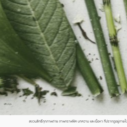
สงวนสิทธิ์ทุกภาพถ่าย ภาพกราฟฟิค บทความ และเนื้อหา ที่ปรากฎอยู่ภายใต้เ