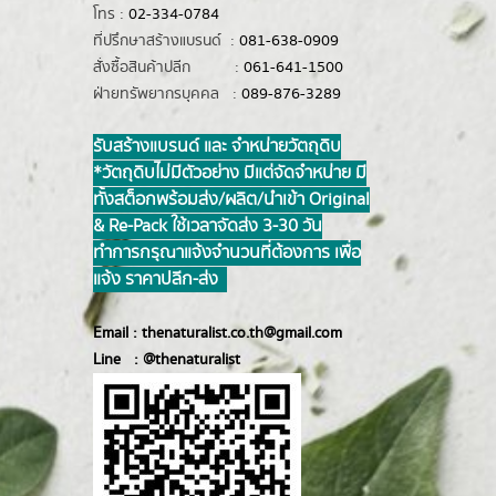
โทร :
02-334-0784
ที่ปรึกษาสร้างแบรนด์ :
081-638-0909
สั่งซื้อสินค้าปลีก :
061-641-1500
ฝ่ายทรัพยากรบุคคล :
089-876-3289
รับสร้างแบรนด์ และ จำหน่ายวัตถุดิบ
*วัตถุดิบไม่มีตัวอย่าง มีแต่จัดจำหน่าย มี
ทั้งสต็อกพร้อมส่ง/ผลิต/นำเข้า Original
& Re-Pack ใช้เวลาจัดส่ง 3-30 วัน
ทำการ กรุณาแจ้งจำนวนที่ต้องการ เพื่อ
แจ้ง ราคาปลีก-ส่ง
Email :
thenaturalist.co.th@gmail.com
Line :
@thenatur
alist