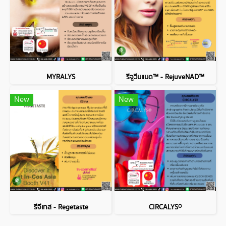
MYRALYS
รีจูวีนแนด™ - RejuveNAD™
New
New
รีจีเทส - Regetaste
CIRCALYS®