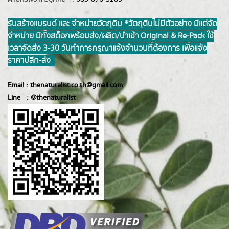
รับสร้างแบรนด์ และ จำหน่ายวัตถุดิบ *วัตถุดิบไม่มีตัวอย่าง มีแต่จัด
จำหน่าย มีทั้งสต็อกพร้อมส่ง/ผลิต/นำเข้า Original & Re-Pack ใช้
เวลาจัดส่ง 3-30 วันทำการ กรุณาแจ้งจำนวนที่ต้องการ เพื่อแจ้ง
ราคาปลีก-ส่ง
Email :
thenaturalist.co.th@gmail.com
Line :
@thenatur
alist