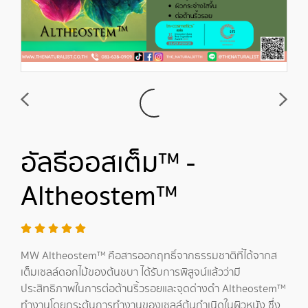
อัลธีออสเต็ม™ -
Altheostem™
MW Altheostem™ คือสารออกฤทธิ์จากธรรมชาติที่ได้จากส
เต็มเซลล์ดอกไม้ของต้นชบา ได้รับการพิสูจน์แล้วว่ามี
ประสิทธิภาพในการต่อต้านริ้วรอยและจุดด่างดำ Altheostem™
ทำงานโดยกระตุ้นการทำงานของเซลล์ต้นกำเนิดในผิวหนัง ซึ่ง