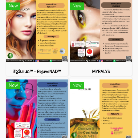
New
New
รีจูวีนแนด™ - RejuveNAD™
MYRALYS
New
New