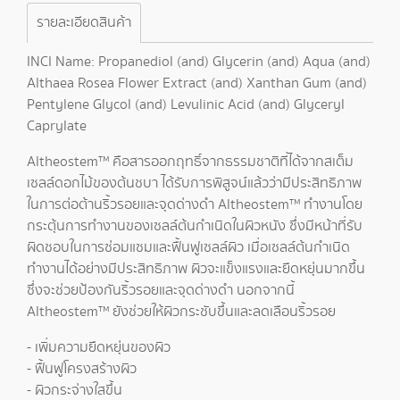
รายละเอียดสินค้า
INCI Name: Propanediol (and) Glycerin (and) Aqua (and)
Althaea Rosea Flower Extract (and) Xanthan Gum (and)
Pentylene Glycol (and) Levulinic Acid (and) Glyceryl
Caprylate
Altheostem™ คือสารออกฤทธิ์จากธรรมชาติที่ได้จากสเต็ม
เซลล์ดอกไม้ของต้นชบา ได้รับการพิสูจน์แล้วว่ามีประสิทธิภาพ
ในการต่อต้านริ้วรอยและจุดด่างดำ Altheostem™ ทำงานโดย
กระตุ้นการทำงานของเซลล์ต้นกำเนิดในผิวหนัง ซึ่งมีหน้าที่รับ
ผิดชอบในการซ่อมแซมและฟื้นฟูเซลล์ผิว เมื่อเซลล์ต้นกำเนิด
ทำงานได้อย่างมีประสิทธิภาพ ผิวจะแข็งแรงและยืดหยุ่นมากขึ้น
ซึ่งจะช่วยป้องกันริ้วรอยและจุดด่างดำ นอกจากนี้
Altheostem™ ยังช่วยให้ผิวกระชับขึ้นและลดเลือนริ้วรอย
- เพิ่มความยืดหยุ่นของผิว
- ฟื้นฟูโครงสร้างผิว
- ผิวกระจ่างใสขึ้น