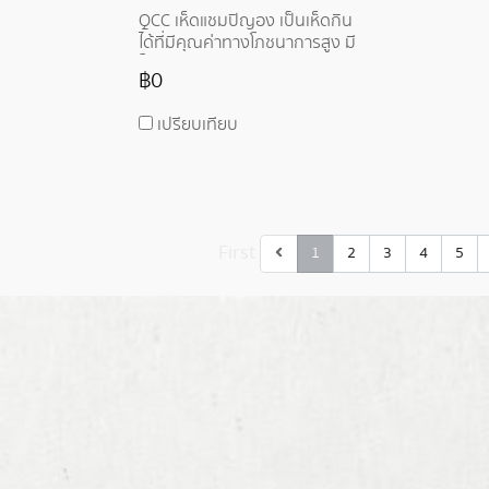
QCC เห็ดแชมปิญอง เป็นเห็ดกิน
ได้ที่มีคุณค่าทางโภชนาการสูง มี
โปรตีน วิตามิน แร่ธาตุ และสารต้าน
฿0
อนุมูลอิสระ มีประโยชน์ต่อสุขภาพ
เช่น ช่วยลดความเสี่ยงของโรค
เปรียบเทียบ
หัวใจ โรคมะเร็ง และโรคเบาหวาน
First
1
2
3
4
5