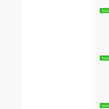
New
New
New