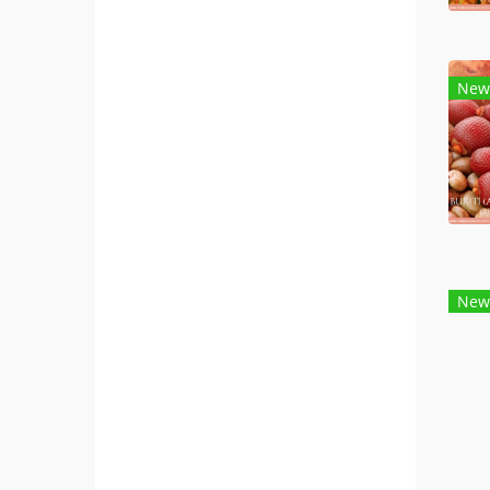
New
New