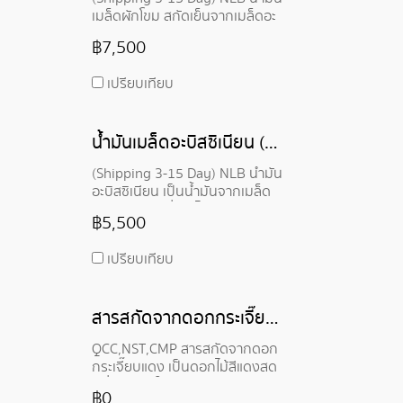
เมล็ดผักโขม สกัดเย็นจากเมล็ดอะ
มารันท์ สายพันธุ์ Amaranthus
฿7,500
caudatus อุดมไปด้วยวิตามินอี คา
รอทีน สควาเลน และไฟโตสเตอรอล
เปรียบเทียบ
ประวัติยาวนานกว่า 8,000 ปี เป็น
พืชศักดิ์สิทธิ์ของชาวแอซเท็ก
น้ำมันเมล็ดอะบิสซิเนียน (แครมเบ) - Abyssinian (Crambe) Seed Oil
(Shipping 3-15 Day) NLB น้ำมัน
อะบิสซิเนียน เป็นน้ำมันจากเมล็ด
พืชธรรมชาติที่เบา ไม่เหนียว และมี
฿5,500
โครงสร้างโมเลกุลเฉพาะตัวที่ไม่พบ
ในน้ำมันจากธรรมชาติอื่น มีระดับ
เปรียบเทียบ
กรดอิรูซิก (Erucic Acid) สูง ซึ่ง
เป็นกรดไขมัน C22 ที่ไม่อิ่มตัว ซึ่ง
ช่วยให้เรียบเนียนและยังทนต่อการ
สารสกัดจากดอกกระเจี๊ยบแดง - Red roselle Extract
เกิดออกซิเดชันได้ดี
QCC,NST,CMP สารสกัดจากดอก
กระเจี๊ยบแดง เป็นดอกไม้สีแดงสด
มีถิ่นกำเนิดในเอเชียตะวันออกเฉียง
฿0