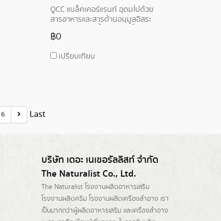
(isoflavones) โปรตีน ไฟเบอร์
QCC แบล็คเคอร์แรนท์ อุดมไปด้วย
วิตามินและแร่ธาตุต่างๆ
สารอาหารและสารต้านอนุมูลอิสระ
สารอาหารเหล่านี้มีส่วนช่วยในการ
฿0
บำรุงร่างกายและช่วยป้องกันโรค
ต่างๆ เช่น โรคหัวใจ โรคมะเร็ง โรค
เปรียบเทียบ
เบาหวาน และโรคข้อเสื่อม
Last
6
บริษัท เดอะ เนเชอรัลลิสท์ จำกัด
The Naturalist Co., Ltd.
The Naturalist
โรงงานผลิตอาหารเสริม
โรงงานผลิตครีม
โรงงานผลิตเครื่องสำอาง เรา
เป็นมากกว่าผู้
ผลิตอาหารเสริม
และเครื่องสำอาง