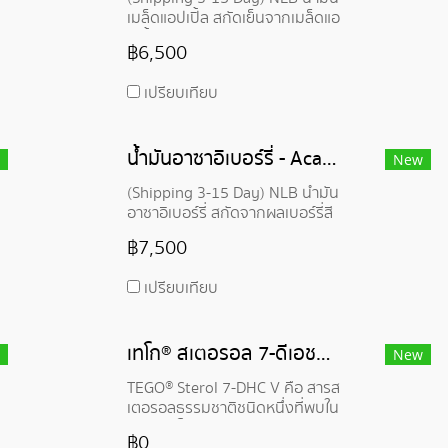
เมล็ดแอปเปิ้ล สกัดเย็นจากเมล็ดแอ
ปเปิ้ลสายพันธุ์ Pyrus malus (syn
฿6,500
Malus domestica) ที่ปลูกทั่วโลก
อุดมด้วยวิตามินอี โอเมก้า 3 และ 6
เปรียบเทียบ
มีประโยชน์ต่อสุขภาพผิว เหมาะเป็น
ส่วนผสมในครีมและโลชั่นทาผิว และ
ยังออร์แกนิก ปราศจากสารเคมี
น้ำมันอาซาอิเบอร์รี่ - Acai Berry Oil
New
(Shipping 3-15 Day) NLB น้ำมัน
อาซาอิเบอร์รี่ สกัดจากผลเบอร์รี่สี
ม่วงเข้มขนาดเล็กของต้นอาซาอิ
฿7,500
พบในแถบอเมซอน อเมริกาใต้ น้ำ
มันอะเซโร่เบอร์รี่อุดมไปด้วยสาร
เปรียบเทียบ
อาหารต่างๆ กรดอะมิโน และสาร
ต้านอนุมูลอิสระ ซึมซาบเร็ว ไม่
เหนียวเหนอะนะ ทำให้ผิวชุ่มชื้น ดู
เทโก® สเตอรอล 7-ดีเอชซี - TEGO® Sterol 7-DHC
สุขภาพดี
New
TEGO® Sterol 7-DHC V คือ สารส
เตอรอลธรรมชาติชนิดหนึ่งที่พบใน
ผิวหนัง โดยสกัดมาจากการหมัก
฿0