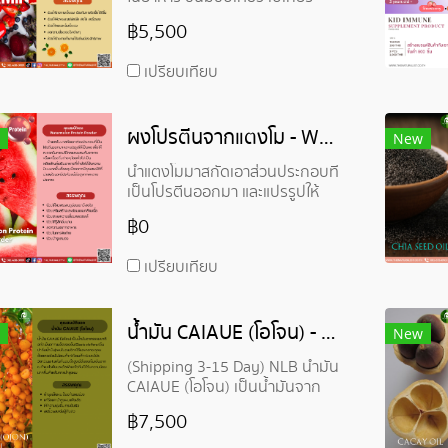
ขนมหวาน และอาหารเสริม
฿5,500
เปรียบเทียบ
ผงโปรตีนจากแตงโม - Watermelon Protein Powder
New
นำแตงโมมาสกัดเอาส่วนประกอบที่
เป็นโปรตีนออกมา และแปรรูปให้
เป็นผง
฿0
เปรียบเทียบ
น้ำมัน CAIAUE (โอโจน) - Caiaue (Ojon) Oil
New
(Shipping 3-15 Day) NLB น้ำมัน
CAIAUE (โอโจน) เป็นน้ำมันจาก
ธรรมชาติ สกัดเย็นจากเมล็ดของ
฿7,500
ต้น Elaeis oleifera (ต้นปาล์ม
น้ำมัน) อุดมด้วยกรดไขมันโอเม