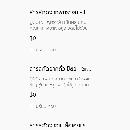
แร่ธาตุ สารสกัดใบมะรุมจึงมี
ศักยภาพในการใช้ประโยชน์ด้าน
สารสกัดจากพุทราจีน - Jujube Extract
สุขภาพมากมาย
QCC,INF พุทราจีน เป็นผลไม้ที่มี
คุณค่าทางอาหารสูง อุดมไปด้วย
วิตามินและแร่ธาตุต่างๆ เช่น
฿0
วิตามินซี โพแทสเซียม ธาตุเหล็ก
และฟอสฟอรัส พุทราจีนจึงมี
เปรียบเทียบ
สรรพคุณมากมายต่อสุขภาพ
พุทราจีนสามารถรับประทานสด
ตากแห้ง หรือนำมาประกอบอาหาร
สารสกัดจากถั่วเขียว - Green Soy Bean Extract
ต่างๆ ได้
QCC สารสกัดจากถั่วเขียว (Green
Soy Bean Extract) เป็นสารสกัด
จากถั่วเขียวที่ยังไม่สุก ถั่วเขียวเป็น
฿0
พืชตระกูลถั่วที่มีคุณค่าทาง
โภชนาการสูง อุดมไปด้วยโปรตีน
เปรียบเทียบ
ไฟเบอร์ วิตามิน แร่ธาตุ และสาร
ต้านอนุมูลอิสระ สารสกัดจากถั่ว
เขียวประกอบด้วยสารประกอบ
สารสกัดจากแบล็คเคอแรนท์ - Blackcurrant Extract
หลายชนิด เช่น ไอโซฟลาโวน