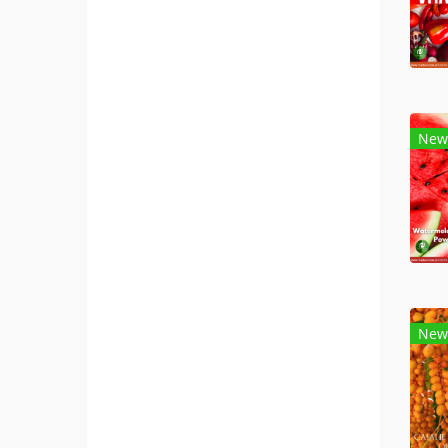
New
New