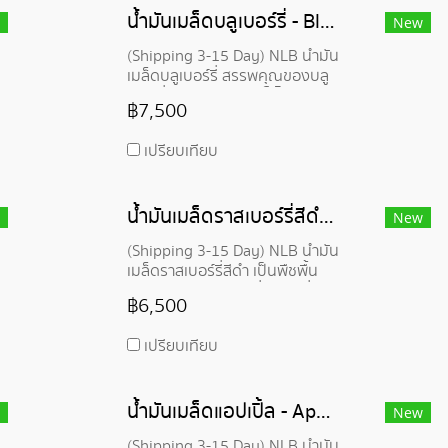
ผสมในผลิตภัณฑ์เครื่องสำอาง
น้ำมันเมล็ดบลูเบอร์รี่ - Blueberry Seed Oil
ซึมซาบเร็ว เบา ไม่หนัก
New
(Shipping 3-15 Day) NLB น้ำมัน
เมล็ดบลูเบอร์รี่ สรรพคุณของบลู
เบอร์รี่ มาจากสารแอนโธไซยานิน
฿7,500
(Anthocyanins) มีสารต้านอนุมูล
อิสระ อุดมไปด้วย น้ำมันโอเมก้า 3
เปรียบเทียบ
โอเมก้า 6 วิตามินอี ฟอสโฟลิปิด แค
โรทีนอยด์ และสารต้านอนุมูลอิสระ
น้ำมันเมล็ดราสเบอร์รี่สีดํา - Black Raspberry Seed Oil
New
(Shipping 3-15 Day) NLB น้ำมัน
เมล็ดราสเบอร์รี่สีดํา เป็นพืชพื้น
เมืองอเมริกาเหนือ มีชื่อเรียกอื่นๆ
฿6,500
เช่น Wild Black Raspberry,
Black Caps, Black Cap
เปรียบเทียบ
Raspberry คล้ายกับน้ำมันเมล็ด
ราสเบอร์รี่แดง แต่ไม่ใช่ชนิด
เดียวกัน อุดมไปด้วยสารต้าน
น้ำมันเมล็ดแอปเปิ้ล - AppleE Seed Oil
อนุมูลอิสระ แอนโธไซยานิน วิตามิน
New
A และ E
(Shipping 3-15 Day) NLB น้ำมัน