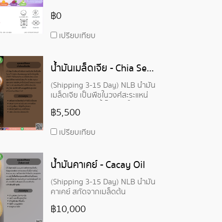
฿0
เปรียบเทียบ
น้ำมันเมล็ดเจีย - Chia Seed Oil
(Shipping 3-15 Day) NLB น้ำมัน
เมล็ดเจีย เป็นพืชในวงศ์สะระแหน่
เมล็ดเจียดูดซึมน้ำได้ดี ทำให้พอง
฿5,500
ตัวและมีเนื้อสัมผัสแบบเจล อุดมไป
ด้วยกรดไขมันโอเมก้า-3 ซึ่งช่วย
เปรียบเทียบ
สร้างคอลลาเจน มีวิตามิน และ
สังกะสี ช่วยให้ผิวมันเปล่งประกาย
และมีสารต้านอนุมูลอิสระสูง ช่วย
น้ำมันคาเคย์ - Cacay Oil
ปกป้องผิวจากมลภาวะ
(Shipping 3-15 Day) NLB น้ำมัน
คาเคย์ สกัดจากเมล็ดต้น
Caryodendron orinocense
฿10,000
ต้นไม้สายพันธุ์ Amazon ขึ้นชื่อ
เรื่องคุณสมบัติต่อต้านริ้วรอย