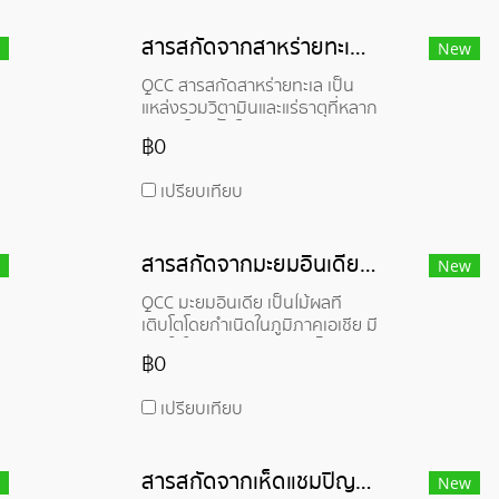
สกัดใบมะกอกยังมีวิตามินซี สารโพ
ลีฟีนอล และสารอาหารอื่นๆ ที่มี
สารสกัดจากสาหร่ายทะเล - Kelp Extract
ประโยชน์ต่อสุขภาพ
New
QCC สารสกัดสาหร่ายทะเล เป็น
แหล่งรวมวิตามินและแร่ธาตุที่หลาก
หลาย โดยที่ไอโอดีนเป็นสารอาหาร
฿0
หลัก นอกจากนี้ยังมีวิตามินและ
สารอาหารอื่นๆ อีกมาก สารสกัด
เปรียบเทียบ
สาหร่ายเคลป์มีคุณสมบัติในการ
บำรุงร่างกายทั้งภายในและ
ภายนอก
สารสกัดจากมะยมอินเดีย - Indian Gooseberry Extract
New
QCC มะยมอินเดีย เป็นไม้ผลที่
เติบโตโดยกำเนิดในภูมิภาคเอเชีย มี
การใช้ในอาหารและยาสมุนไพร
฿0
หลายชนิด โดยเฉพาะอย่างยิ่งใน
อินเดียพื้นเมือง ผลไม้อุดมไปด้วย
เปรียบเทียบ
วิตามินซีและมักมีสารต้านอนุมูล
อิสระและประโยชน์ต่อสุขภาพของ
หัวใจ
สารสกัดจากเห็ดแชมปิญอง - Champignon Mushroom Extract
New