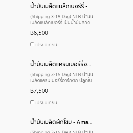
อิสระ และสารอาหารอื่นๆ
น้ำมันเมล็ดแบล็กเบอร์รี่ - Blackberry Seed Oil
(Shipping 3-15 Day) NLB น้ำมัน
เมล็ดแบล็กเบอร์รี่ เป็นน้ำมันสกัด
เย็นจากเมล็ดของลูกแบล็คเบอร์รี่
฿6,500
สายพันธุ์ Rubus fruticosus อุดม
ไปด้วยสารอาหาร มีกรดไขมัน
เปรียบเทียบ
จำเป็น 83% พร้อมวิตามิน A และ E
มีคุณสมบัติต้านอนุมูลอิสระ เหมาะ
ทั้งการบำรุงผิวและฟื้นฟูผิวเสีย
น้ำมันเมล็ดแครนเบอร์รี่อาร์กติก - Arctic Cranberry Seed Oil
หาย
(Shipping 3-15 Day) NLB น้ำมัน
เมล็ดแครนเบอร์รี่อาร์กติก ปลูกใน
สภาพอากาศเย็นพอสมควรของ
฿7,500
ประเทศนอร์เวย์ อุดมไปด้วย สาร
ต้านอนุมูลอิสระตามธรรมชาติ
เปรียบเทียบ
ช่วยต้านอนุมูลอิสระได้ดีกว่าโทโค
เฟอรอล (วิตามินอี) ทั่วไป มี
อัตราส่วนกรดไขมันโอเมก้า 3, 6
น้ำมันเมล็ดผักโขม - Amaranth Seed Oil
และ 9 ที่สมบูรณ์แบบ
(Shipping 3-15 Day) NLB น้ำมัน