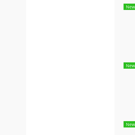
New
New
New