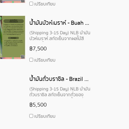
เปรียบเทียบ
อุดมไปด้วยวิตามิน A, E และกรดไข
มันโอเมก้า-6 สามารถใช้เป็นส่วน
ผสมชั้นยอดสำหรับผลิตภัณฑ์
น้ำมันบัวห์เมราห์ - Buah Merah Oil
บำรุงผิว
(Shipping 3-15 Day) NLB น้ำมัน
บัวห์เมราห์ สกัดเย็นจากผลไม้สี
แดงสดใสของต้น Pandanus
฿7,500
conoidus มีสีแดงเข้ม เนื้อสัมผัส
เข้มข้น ซึมซาบผิวเร็ว บัวห์เมราห์
เปรียบเทียบ
เป็นผลไม้ที่มีสารต้านอนุมูลอิสระ
สูงสุดชนิดหนึ่ง และอุดมไปด้วยแค
โรทีนอยด์ วิตามิน กรดไขมันไม่อิ่ม
น้ำมันถั่วบราซิล - Brazil Nut Oil
ตัว (Omega 6, 9)
(Shipping 3-15 Day) NLB น้ำมัน
ถั่วบราซิล สกัดเย็นจากถั่วของ
Bertholletia excelsa น้ำมันถั่ว
฿5,500
บราซิลเนื้อสัมผัสเบา อุดมไปด้วยเซ
เลเนียม แมกนีเซียม และไทอามีน เซ
เปรียบเทียบ
เลเนียมกระตุ้นการผลิตกลูตาไธ
โอน และมีวิตามิน สารต้านอนุมูล