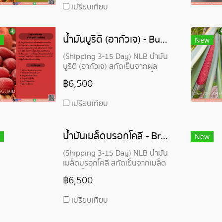
เปรียบเทียบ
ก้า-9 โอเมก้า-6 และโปรวิตามินเอ มี
สีแดงเข้มเด่นจากเบต้าแคโรทีนและ
อัลฟ่าแคโรทีน ได้รับความนิยมมาก
น้ำมันบูริติ (อากัวเจ) - Buriti (Aguaje) Oil
ขึ้นสำหรับการบำรุงผม
New
(Shipping 3-15 Day) NLB น้ำมัน
บูริติ (อากัวเจ) สกัดเย็นจากผล
ของต้นปาล์ม Moriche ชาวพื้น
฿6,500
เมืองเรียกว่า "ต้นไม้แห่งชีวิต"
เนื่องจากน้ำมันมีคุณสมบัติปลอบ
เปรียบเทียบ
ประโลม บรรเทา และฟื้นฟู น้ำมันบูริ
ติอุดมไปด้วยกรดไขมันไม่อิ่มตัว
วิตามินอี และวิตามินเอ ทำให้ผิวชุ่ม
น้ำมันเมล็ดบรอกโคลี - Broccoli Seed Oil
ชื้น เรียบเนียน และฟื้นฟู
New
(Shipping 3-15 Day) NLB น้ำมัน
เมล็ดบรอกโคลี สกัดเย็นจากเมล็ด
บร็อคโคลี่ (Brassica oleracea
฿6,500
italica) จากอินเดีย อุดมไปด้วย
วิตามินอี กรดไขมันโอเมก้า-9
เปรียบเทียบ
ซัลโฟราเฟน (ป้องกันรังสี UV) ใช้
ทาบำรุงผิวและผมได้โดยตรง หรือ