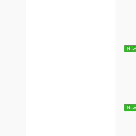
New
New