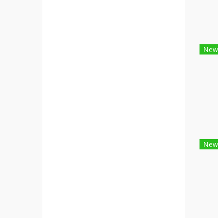
New
New