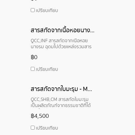
ใต้ นิยมนำมารับประทานเป็นเครื่อง
ดื่ม เพราะมีรสชาติหวานอมเปรี้ยว
เปรียบเทียบ
อุดมไปด้วยสารอาหารหลายชนิด
เช่น วิตามินซี โพลีฟีนอล และกรด
แอนโทไซยานิน
สารสกัดจากเนื้อหอยนางรม - Oyster Meat Extract
QCC,INF สารสกัดจากเนื้อหอย
นางรม อุดมไปด้วยแหล่งรวมสาร
อาหารสำคัญต่อร่างกายหลายชนิด
฿0
เช่น สังกะสี เป็นแร่ธาตุที่จำเป็นต่อ
ร่างกายหลายระบบ โดยเฉพาะระบบ
เปรียบเทียบ
สืบพันธุ์ ทอรีน เป็นกรดอะมิโนที่
ร่างกายสร้างขึ้นเองได้ แต่อาจไม่
เพียงพอต่อความต้องการ และ
สารสกัดจากใบมะรุม - Moringa Leaf Extract
วิตามินและแร่ธาตุอื่นๆ
QCC,SHB,CM สารสกัดใบมะรุม
เป็นผลิตภัณฑ์จากธรรมชาติที่ได้
จากใบของต้นมะรุม มะรุมเป็นพืช
฿4,500
พื้นเมืองของอินเดียและเอเชียตะวัน
ออกเฉียงใต้ ใบมะรุมอุดมไปด้วย
เปรียบเทียบ
สารอาหาร เช่น โปรตีน วิตามิน และ