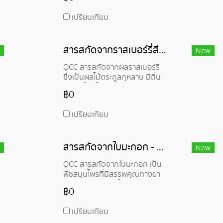
พืชไฟโตสเตอรอลที่หมุนเวียนได้
TEGO® Sterol 7-DHC V เป็นสาร
เปรียบเทียบ
สกัดจากธรรมชาติที่มีประโยชน์ต่อ
ผิวหนังหลายด้าน
สารสกัดจากราสเบอร์รี่สีแดง - Red raspberry Extract
New
QCC สารสกัดจากผลราสเบอร์รี่
ซึ่งเป็นผลไม้ตระกูลกุหลาบ มีถิ่น
กำเนิดในยุโรปและเอเชียเหนือ
฿0
ปัจจุบันมีการเพาะปลูกในหลาย
ประเทศทั่วโลก ราสเบอร์รี่อุดมไป
เปรียบเทียบ
ด้วยสารอาหารหลายชนิด เช่น ใย
อาหาร วิตามินซี และสารต้านอนุมูล
อิสระ ซึ่งมีประโยชน์ต่อสุขภาพ
สารสกัดจากใบมะกอก - Olive Leaf Extract
หลายประการ
New
QCC สารสกัดจากใบมะกอก เป็น
พืชสมุนไพรที่มีสรรพคุณทางยา
มากมาย สารสกัดใบมะกอกมีสาร
฿0
สำคัญหลายชนิด เช่น สารโอเลยูโร
พีน ซึ่งเป็นสารต้านอนุมูลอิสระที่มี
เปรียบเทียบ
ประสิทธิภาพสูง นอกจากนี้ สาร