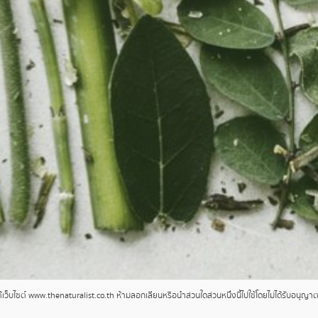
ว็บไซต์ www.thenaturalist.co.th ห้ามลอกเลียนหรือนำส่วนใดส่วนหนึ่งนี้ไปใช้โดยไม่ได้รับอนุญ