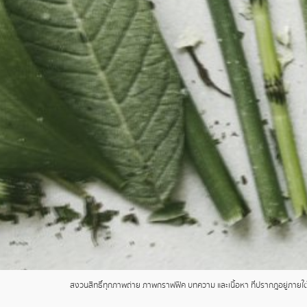
สงวนสิทธิ์ทุกภาพถ่าย ภาพกราฟฟิค บทความ และเนื้อหา ที่ปรากฎอยู่ภายใต้เ