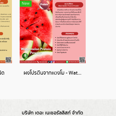
New
ิด
ผงโปรตีนจากแตงโม - Watermelon Protein Powder
บริษัท เดอะ เนเชอรัลลิสท์ จำกัด