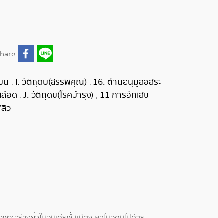
hare
มิน
I. วัตถุดิบ(สรรพคุณ)
16. ต้านอนุมูลอิสระ
,
,
เลือด
J. วัตถุดิบ(โรคบำรุง)
11 การอักเสบ
,
,
สิว
าะอย่างยิ่งในอินเดียพื้นเมือง ผลไม้อุดมไปด้วย