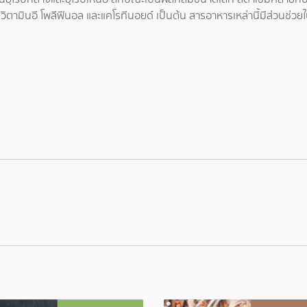
อ วิตามินอี โพลีฟีนอล และแคโรทีนอยด์ เป็นต้น สารอาหารเหล่านี้มีส่วนช่