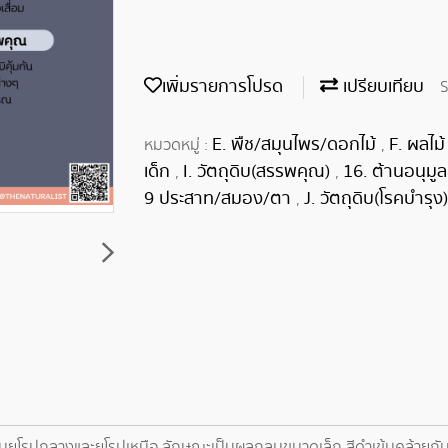
เพิ่มรายการโปรด
เปรียบเทียบ
S
E. พืช/สมุนไพร/ดอกไม้
F. ผลไม
หมวดหมู่ :
,
เด็ก
I. วัตถุดิบ(สรรพคุณ)
16. ต้านอนุมู
,
,
9 ประสาท/สมอง/ตา
J. วัตถุดิบ(โรคบำรุง
,
ำเนิดในยุโรปกลางและยุโรปเหนือ ลักษณะเป็นผลกลมขนาดเล็ก สีดำเข้มคล้ายก