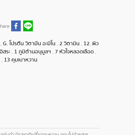
hare
้
G. โปรตีน วิตามีน อะมิโน
2 วิตามิน
12. ผิว
,
,
,
ลอิสระ
1 ภูมิต้านอนุมูลฯ
7 หัวใจหลอดเลือด
,
,
,
)
13 คุมเบาหวาน
,
ับองุ่นดำ มีรสชาติเปรี้ยวอมหวาน อุดมไปด้วยสาร