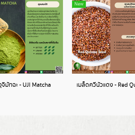
New
อุจิมัทฉะ - UJI Matcha