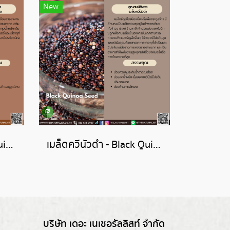
New
เมล็ดควีนัวแดง - Red Quinoa Seed
เมล็ดควีนัวดำ - Black Quinoa Seed
บริษัท เดอะ เนเชอรัลลิสท์ จำกัด