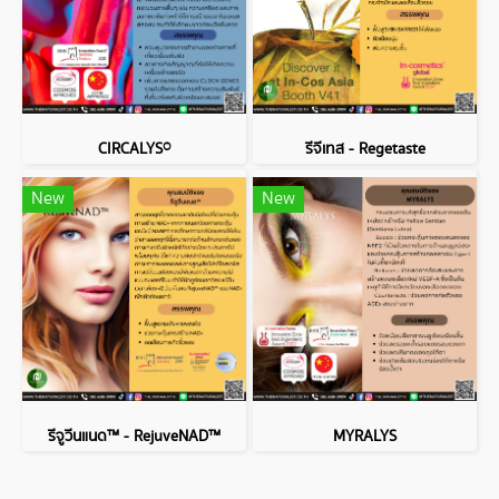
CIRCALYS®
รีจีเทส - Regetaste
New
New
รีจูวีนแนด™ - RejuveNAD™
MYRALYS