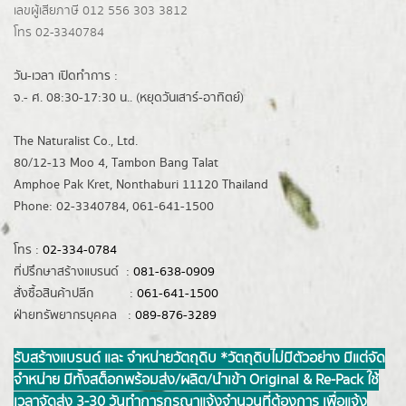
เลขผู้เสียภาษี 012 556 303 3812
โทร 02-3340784
วัน-เวลา เปิดทำการ :
จ.- ศ. 08:30-17:30 น.. (หยุดวันเสาร์-อาทิตย์)
The Naturalist Co., Ltd.
80/12-13 Moo 4, Tambon Bang Talat
Amphoe Pak Kret, Nonthaburi 11120 Thailand
Phone: 02-3340784, 061-641-1500
โทร :
02-334-0784
ที่ปรึกษาสร้างแบรนด์ :
081-638-0909
สั่งซื้อสินค้าปลีก :
061-641-1500
ฝ่ายทรัพยากรบุคคล :
089-876-3289
รับสร้างแบรนด์ และ จำหน่ายวัตถุดิบ *วัตถุดิบไม่มีตัวอย่าง มีแต่จัด
จำหน่าย มีทั้งสต็อกพร้อมส่ง/ผลิต/นำเข้า Original & Re-Pack ใช้
เวลาจัดส่ง 3-30 วันทำการ กรุณาแจ้งจำนวนที่ต้องการ เพื่อแจ้ง