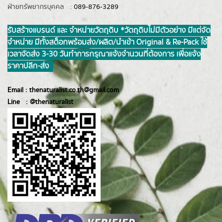
ฝ่ายทรัพยากรบุคคล :
089-876-3289
รับสร้างแบรนด์ และ จำหน่ายวัตถุดิบ *วัตถุดิบไม่มีตัวอย่าง มีแต่จัด
จำหน่าย มีทั้งสต็อกพร้อมส่ง/ผลิต/นำเข้า Original & Re-Pack ใช้
เวลาจัดส่ง 3-30 วันทำการ กรุณาแจ้งจำนวนที่ต้องการ เพื่อแจ้ง
ราคาปลีก-ส่ง
Email :
thenaturalist.co.th@gmail.com
Line :
@thenatur
alist