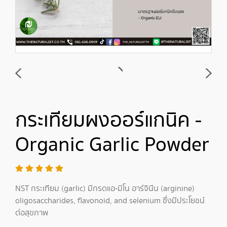
กระเทียมผงออร์แกนิค -
Organic Garlic Powder
NST กระเทียม (garlic) มีกรดแอ-มิโน อาร์จินีน (arginine)
oligosaccharides, flavonoid, and selenium ซึ่งมีประโยชน์
ต่อสุขภาพ