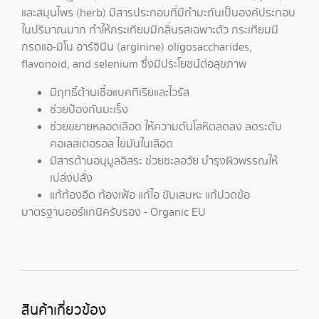
และสมุนไพร (herb) มีสารประกอบที่มีกำมะถันเป็นองค์ประกอบ
ในปริมาณมาก ทำให้กระเทียมมีกลิ่นรสเฉพาะตัว กระเทียมมี
กรดแอ-มิโน อาร์จินีน (arginine) oligosaccharides,
flavonoid, and selenium ซึ่งมีประโยชน์ต่อสุขภาพ
มีฤทธิ์ต้านเชื้อแบคทีเรียและไวรัส
ช่วยป้องกันมะเร็ง
ช่วยขยายหลอดเลือด ให้ความดันโลหิตลดลง ลดระดับ
คอเลสเตอรอล ไขมันในเลือด
มีสารต้านอนุมูลอิสระ ช่วยชะลอวัย บำรุงผิวพรรณให้
เปล่งปลั่ง
แก้ท้องอืด ท้องเฟ้อ แก้ไอ ขับเสมหะ แก้ปวดข้อ
มาตรฐานออร์แกนิครับรอง - Organic EU
สินค้าเกี่ยวข้อง