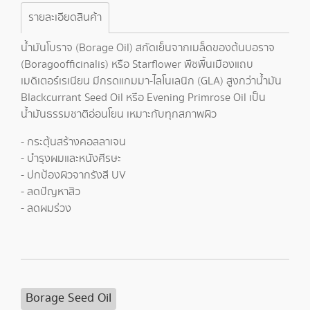
รายละเอียดสินค้า
น้ำมันโบราจ (Borage Oil) สกัดเย็นจากเมล็ดของต้นบอราจ
(Boragoofficinalis) หรือ Starflower พืชพื้นเมืองแถบ
เมดิเตอร์เรเนียน มีกรดแกมมา-ไลโนเลนิก (GLA) สูงกว่าน้ำมัน
Blackcurrant Seed Oil หรือ Evening Primrose Oil เป็น
น้ำมันธรรมชาติอ่อนโยน เหมาะกับทุกสภาพผิว
- กระตุ้นสร้างคอลลาเจน
- บำรุงผมและหนังศีรษะ
- ปกป้องผิวจากรังสี UV
- ลดปัญหาสิว
- ลดผมร่วง
Borage Seed Oil