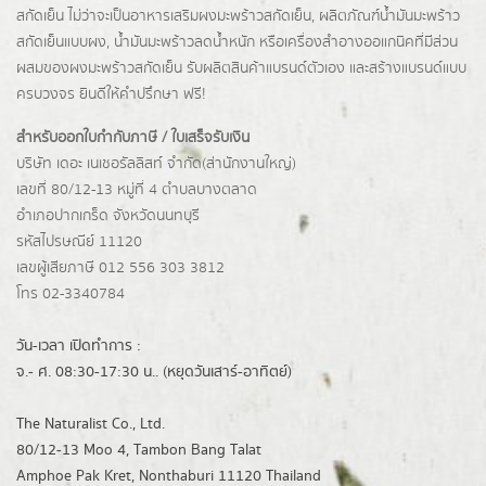
สกัดเย็น ไม่ว่าจะเป็นอาหารเสริมผงมะพร้าวสกัดเย็น, ผลิตภัณฑ์น้ำมันมะพร้าว
สกัดเย็นแบบผง,
น้ำมันมะพร้าวลดน้ำหนัก
หรือเครื่องสำอางออแกนิคที่มีส่วน
ผสมของผงมะพร้าวสกัดเย็น รับผลิตสินค้าแบรนด์ตัวเอง และสร้างแบรนด์แบบ
ครบวงจร ยินดีให้คำปรึกษา ฟรี!
สำหรับออกใบกำกับภาษี / ใบเสร็จรับเงิน
บริษัท เดอะ เนเชอรัลลิสท์ จำกัด(ส่านักงานใหญ่)
เลขที่ 80/12-13 หมู่ที่ 4 ตำบลบางตลาด
อำเภอปากเกร็ด
จังหวัดนนทบุรี
รหัสไปรษณีย์ 11120
เลขผู้เสียภาษี 012 556 303 3812
โทร 02-3340784
วัน-เวลา เปิดทำการ :
จ.- ศ. 08:30-17:30 น.. (หยุดวันเสาร์-อาทิตย์)
The Naturalist Co., Ltd.
80/12-13 Moo 4, Tambon Bang Talat
Amphoe Pak Kret, Nonthaburi 11120 Thailand