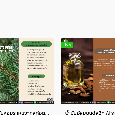
New
น้ำมันหอมระเหยจากสก๊อตไพน์-SCOTS PINE ESSENTIAL OIL