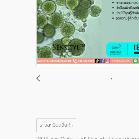
รายละเอียดสินค้า
INCI Name: Water (and) Phaeodactylum Tricornu