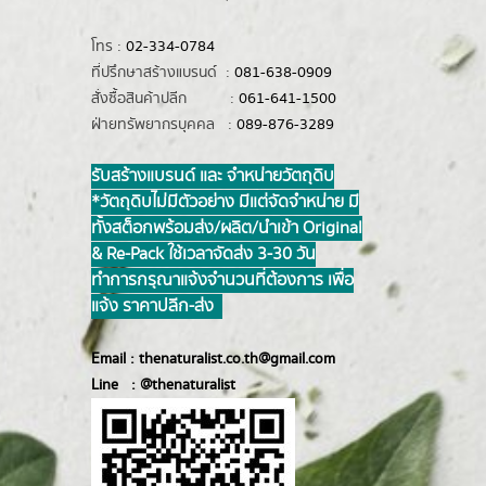
โทร :
02-334-0784
ที่ปรึกษาสร้างแบรนด์ :
081-638-0909
สั่งซื้อสินค้าปลีก :
061-641-1500
ฝ่ายทรัพยากรบุคคล :
089-876-3289
รับสร้างแบรนด์ และ จำหน่ายวัตถุดิบ
*วัตถุดิบไม่มีตัวอย่าง มีแต่จัดจำหน่าย มี
ทั้งสต็อกพร้อมส่ง/ผลิต/นำเข้า Original
& Re-Pack ใช้เวลาจัดส่ง 3-30 วัน
ทำการ กรุณาแจ้งจำนวนที่ต้องการ เพื่อ
แจ้ง ราคาปลีก-ส่ง
Email :
thenaturalist.co.th@gmail.com
Line :
@thenatur
alist