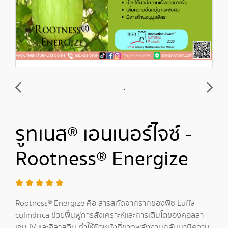
รูทเนส® เอนเนอร์ไจซ์ -
Rootness® Energize
Rootness® Energize คือ สารสกัดจากรากของพืช Luffa
cylindrica ช่วยฟื้นฟูการสังเคราะห์และการเติบโตของคอลลา
เจน IV และอีลาสติน ทำให้ผิวหนังที่ขาดพลังงานกลับมามีความ