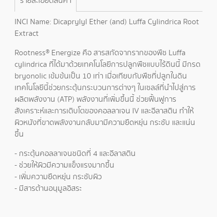
รายละเอียดสินค้า
INCI Name: Dicaprylyl Ether (and) Luffa Cylindrica Root
Extract
Rootness® Energize คือ สารสกัดจากรากของพืช Luffa
cylindrica ที่ได้มาด้วยเทคโนโลยีการปลูกพืชแบบไร้ดินนี้ มีกรด
bryonolic เข้มข้นเป็น 10 เท่า เมื่อเทียบกับพืชที่ปลูกในดิน
เทคโนโลยีนี้ช่วยกระตุ้นกระบวนการต่างๆ ในเซลล์ที่นำไปสู่การ
ผลิตพลังงาน (ATP) พลังงานที่เพิ่มขึ้นนี้ ช่วยฟื้นฟูการ
สังเคราะห์และการเติบโตของคอลลาเจน IV และอีลาสติน ทำให้
ผิวหนังที่ขาดพลังงานกลับมามีความยืดหยุ่น กระชับ และแน่น
ขึ้น
- กระตุ้นคอลลาเจนชนิดที่ 4 และอีลาสติน
- ช่วยให้ผิวมีความแข็งแรงมากขึ้น
- เพิ่มความยืดหยุ่น กระชับผิว
- มีสารต้านอนุมูลอิสระ