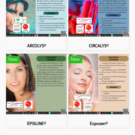
ARCOLYS®
CIRCALYS®
New
New
EPSILINE®
Expozen®