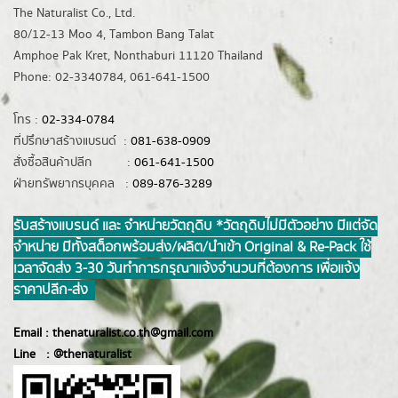
The Naturalist Co., Ltd.
80/12-13 Moo 4, Tambon Bang Talat
Amphoe Pak Kret, Nonthaburi 11120 Thailand
Phone: 02-3340784, 061-641-1500
โทร :
02-334-0784
ที่ปรึกษาสร้างแบรนด์ :
081-638-0909
สั่งซื้อสินค้าปลีก :
061-641-1500
ฝ่ายทรัพยากรบุคคล :
089-876-3289
รับสร้างแบรนด์ และ จำหน่ายวัตถุดิบ *วัตถุดิบไม่มีตัวอย่าง มีแต่จัด
จำหน่าย มีทั้งสต็อกพร้อมส่ง/ผลิต/นำเข้า Original & Re-Pack ใช้
เวลาจัดส่ง 3-30 วันทำการ กรุณาแจ้งจำนวนที่ต้องการ เพื่อแจ้ง
ราคาปลีก-ส่ง
Email :
thenaturalist.co.th@gmail.com
Line :
@thenatur
alist