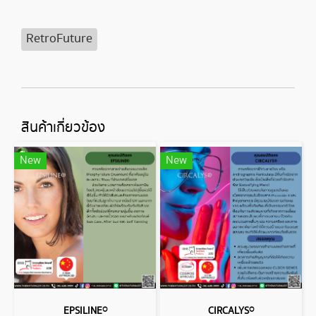
RetroFuture
สินค้าเกี่ยวข้อง
New
New
EPSILINE®
CIRCALYS®