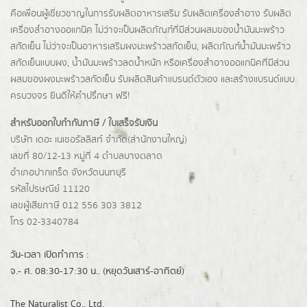
คือเพื่อนผู้เชี่ยวชาญในการรับผลิตอาหารเสริม รับผลิตเครื่องสำอาง รับผลิต
เครื่องสำอางออแกนิค ไม่ว่าจะเป็นผลิตภัณฑ์ที่มีส่วนผสมของน้ำมันมะพร้าว
สกัดเย็น ไม่ว่าจะเป็นอาหารเสริมผงมะพร้าวสกัดเย็น, ผลิตภัณฑ์น้ำมันมะพร้าว
สกัดเย็นแบบผง,
น้ำมันมะพร้าวลดน้ำหนัก
หรือเครื่องสำอางออแกนิคที่มีส่วน
ผสมของผงมะพร้าวสกัดเย็น รับผลิตสินค้าแบรนด์ตัวเอง และสร้างแบรนด์แบบ
ครบวงจร ยินดีให้คำปรึกษา ฟรี!
สำหรับออกใบกำกับภาษี / ใบเสร็จรับเงิน
บริษัท เดอะ เนเชอรัลลิสท์ จำกัด(ส่านักงานใหญ่)
เลขที่ 80/12-13 หมู่ที่ 4 ตำบลบางตลาด
อำเภอปากเกร็ด
จังหวัดนนทบุรี
รหัสไปรษณีย์ 11120
เลขผู้เสียภาษี 012 556 303 3812
โทร 02-3340784
วัน-เวลา เปิดทำการ :
จ.- ศ. 08:30-17:30 น.. (หยุดวันเสาร์-อาทิตย์)
The Naturalist Co., Ltd.