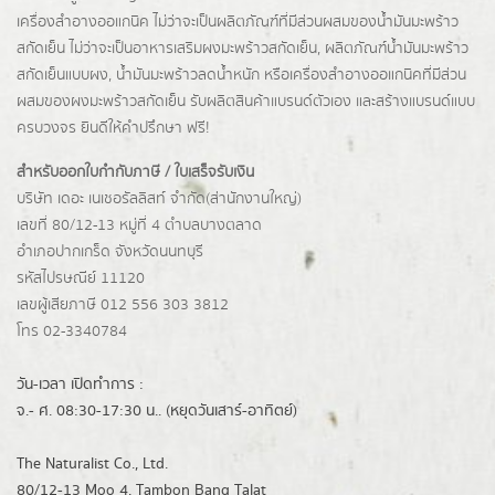
เครื่องสำอางออแกนิค ไม่ว่าจะเป็นผลิตภัณฑ์ที่มีส่วนผสมของน้ำมันมะพร้าว
สกัดเย็น ไม่ว่าจะเป็นอาหารเสริมผงมะพร้าวสกัดเย็น, ผลิตภัณฑ์น้ำมันมะพร้าว
สกัดเย็นแบบผง,
น้ำมันมะพร้าวลดน้ำหนัก
หรือเครื่องสำอางออแกนิคที่มีส่วน
ผสมของผงมะพร้าวสกัดเย็น รับผลิตสินค้าแบรนด์ตัวเอง และสร้างแบรนด์แบบ
ครบวงจร ยินดีให้คำปรึกษา ฟรี!
สำหรับออกใบกำกับภาษี / ใบเสร็จรับเงิน
บริษัท เดอะ เนเชอรัลลิสท์ จำกัด(ส่านักงานใหญ่)
เลขที่ 80/12-13 หมู่ที่ 4 ตำบลบางตลาด
อำเภอปากเกร็ด
จังหวัดนนทบุรี
รหัสไปรษณีย์ 11120
เลขผู้เสียภาษี 012 556 303 3812
โทร 02-3340784
วัน-เวลา เปิดทำการ :
จ.- ศ. 08:30-17:30 น.. (หยุดวันเสาร์-อาทิตย์)
The Naturalist Co., Ltd.
80/12-13 Moo 4, Tambon Bang Talat