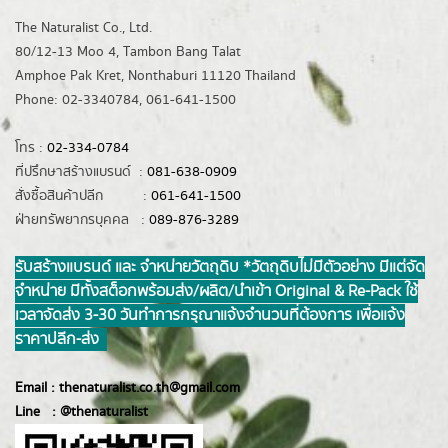
The Naturalist Co., Ltd.
80/12-13 Moo 4, Tambon Bang Talat
Amphoe Pak Kret, Nonthaburi 11120 Thailand
Phone: 02-3340784, 061-641-1500
โทร :
02-334-0784
ที่ปรึกษาสร้างแบรนด์ :
081-638-0909
สั่งซื้อสินค้าปลีก :
061-641-1500
ฝ่ายทรัพยากรบุคคล :
089-876-3289
รับสร้างแบรนด์ และ จำหน่ายวัตถุดิบ *วัตถุดิบไม่มีตัวอย่าง มีแต่จัด
จำหน่าย มีทั้งสต็อกพร้อมส่ง/ผลิต/นำเข้า Original & Re-Pack ใช้
เวลาจัดส่ง 3-30 วันทำการ กรุณาแจ้งจำนวนที่ต้องการ เพื่อแจ้ง
ราคาปลีก-ส่ง
Email :
thenaturalist.co.th@gmail.com
Line :
@thenatur
alist