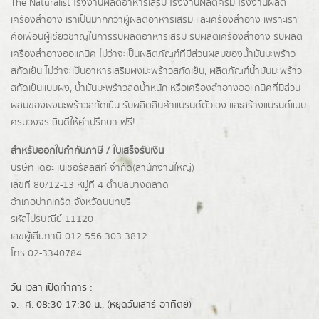
The Naturalist
โรงงานผลิตอาหารเสริม
โรงงานผลิตครีม
โรงงานผลิต
เครื่องสำอาง เราเป็นมากกว่าผู้
ผลิตอาหารเสริม
และเครื่องสำอาง เพราะเรา
คือเพื่อนผู้เชี่ยวชาญในการรับผลิตอาหารเสริม รับผลิตเครื่องสำอาง รับผลิต
เครื่องสำอางออแกนิค ไม่ว่าจะเป็นผลิตภัณฑ์ที่มีส่วนผสมของน้ำมันมะพร้าว
สกัดเย็น ไม่ว่าจะเป็นอาหารเสริมผงมะพร้าวสกัดเย็น, ผลิตภัณฑ์น้ำมันมะพร้าว
สกัดเย็นแบบผง,
น้ำมันมะพร้าวลดน้ำหนัก
หรือเครื่องสำอางออแกนิคที่มีส่วน
ผสมของผงมะพร้าวสกัดเย็น รับผลิตสินค้าแบรนด์ตัวเอง และสร้างแบรนด์แบบ
ครบวงจร ยินดีให้คำปรึกษา ฟรี!
สำหรับออกใบกำกับภาษี / ใบเสร็จรับเงิน
บริษัท เดอะ เนเชอรัลลิสท์ จำกัด(ส่านักงานใหญ่)
เลขที่ 80/12-13 หมู่ที่ 4 ตำบลบางตลาด
อำเภอปากเกร็ด
จังหวัดนนทบุรี
รหัสไปรษณีย์ 11120
เลขผู้เสียภาษี 012 556 303 3812
โทร 02-3340784
วัน-เวลา เปิดทำการ :
จ.- ศ. 08:30-17:30 น.. (หยุดวันเสาร์-อาทิตย์)