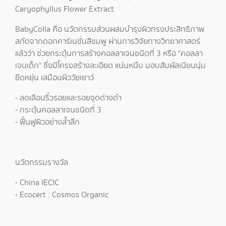
Caryophyllus Flower Extract
BabyColla คือ นวัตกรรมส่วนผสมบำรุงผิวทรงประสิทธิภาพ
สกัดจากดอกคาร์เนชั่นสีชมพู ผ่านการวิจัยทางวิทยาศาสตร์
แล้วว่า ช่วยกระตุ้นการสร้างคอลลาเจนชนิดที่ 3 หรือ "คอลลา
เจนเด็ก" ซึ่งมีโครงสร้างละเอียด แน่นหนึบ มอบสัมผัสเนียนนุ่ม
ยืดหยุ่น เสมือนผิววัยเยาว์
- ลดเลือนริ้วรอยและรอยจุดด่างดำ
- กระตุ้นคอลลาเจนชนิดที่ 3
- ฟื้นฟูผิวอย่างล้ำลึก
นวัตกรรมรางวัล
- China IECIC
- Ecocert : Cosmos Organic