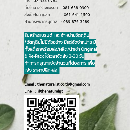
โทร :
02-334-0784
ที่ปรึกษาสร้างแบรนด์ :
081-638-0909
สั่งซื้อสินค้าปลีก :
061-641-1500
ฝ่ายทรัพยากรบุคคล :
089-876-3289
รับสร้างแบรนด์ และ จำหน่ายวัตถุดิบ
*วัตถุดิบไม่มีตัวอย่าง มีแต่จัดจำหน่าย มี
ทั้งสต็อกพร้อมส่ง/ผลิต/นำเข้า Original
& Re-Pack ใช้เวลาจัดส่ง 3-30 วัน
ทำการ กรุณาแจ้งจำนวนที่ต้องการ เพื่อ
แจ้ง ราคาปลีก-ส่ง
Email :
thenaturalist.co.th@gmail.com
Line :
@thenatur
alist