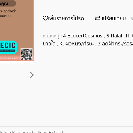
เพิ่มรายการโปรด
เปรียบเทียบ
S
4 EcocertCosmos
5 Halal
H.
หมวดหมู่ :
,
,
ขาวใส
K. ผิวหนัง/ศีรษะ
3 ลดฝ้ากระ/ริ้ว
,
,
lpinia Katsumadai Seed Extract