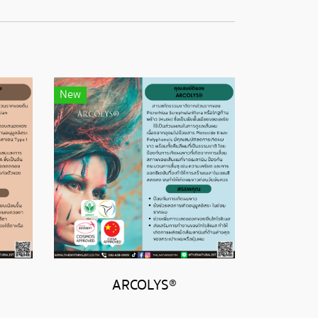
New
ARCOLYS®