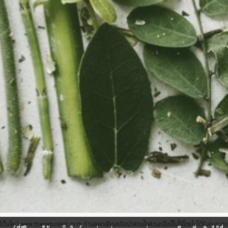
ว็บไซต์ www.thenaturalist.co.th ห้ามลอกเลียนหรือนำส่วนใดส่วนหนึ่งนี้ไปใช้โดยไม่ได้รับอนุญ