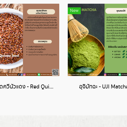
New
เมล็ดควีนัวแดง - Red Quinoa Seed
อุจิมัทฉะ - UJI Match