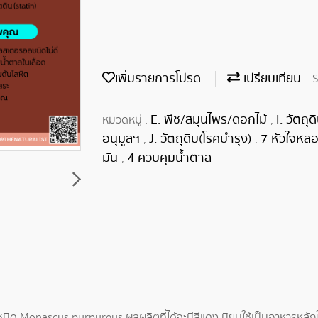
เพิ่มรายการโปรด
เปรียบเทียบ
S
E. พืช/สมุนไพร/ดอกไม้
I. วัตถ
หมวดหมู่ :
,
อนุมูลฯ
J. วัตถุดิบ(โรคบำรุง)
7 หัวใจหล
,
,
มัน
4 ควบคุมน้ำตาล
,
ชนิด Monascus purpureus ผลผลิตที่ได้จะมีสีแดง นิยมใช้เป็นอาหารหลัก