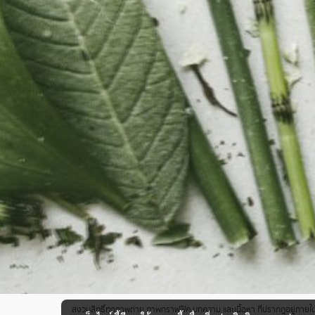
สงวนสิทธิ์ทุกภาพถ่าย ภาพกราฟฟิค บทความ และเนื้อหา ที่ปรากฎอยู่ภายใต้เ