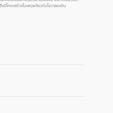
ึ่งมีโครงสร้างโมเลกุลเดียวกับโลวาสแตติน