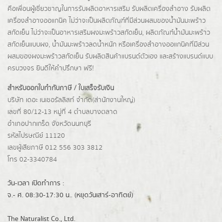
คือเพื่อนผู้เชี่ยวชาญในการรับผลิตอาหารเสริม รับผลิตเครื่องสำอาง รับผลิต
เครื่องสำอางออแกนิค ไม่ว่าจะเป็นผลิตภัณฑ์ที่มีส่วนผสมของน้ำมันมะพร้าว
สกัดเย็น ไม่ว่าจะเป็นอาหารเสริมผงมะพร้าวสกัดเย็น, ผลิตภัณฑ์น้ำมันมะพร้าว
สกัดเย็นแบบผง,
น้ำมันมะพร้าวลดน้ำหนัก
หรือเครื่องสำอางออแกนิคที่มีส่วน
ผสมของผงมะพร้าวสกัดเย็น รับผลิตสินค้าแบรนด์ตัวเอง และสร้างแบรนด์แบบ
ครบวงจร ยินดีให้คำปรึกษา ฟรี!
สำหรับออกใบกำกับภาษี / ใบเสร็จรับเงิน
บริษัท เดอะ เนเชอรัลลิสท์ จำกัด(ส่านักงานใหญ่)
เลขที่ 80/12-13 หมู่ที่ 4 ตำบลบางตลาด
อำเภอปากเกร็ด
จังหวัดนนทบุรี
รหัสไปรษณีย์ 11120
เลขผู้เสียภาษี 012 556 303 3812
โทร 02-3340784
วัน-เวลา เปิดทำการ :
จ.- ศ. 08:30-17:30 น.. (หยุดวันเสาร์-อาทิตย์)
The Naturalist Co., Ltd.