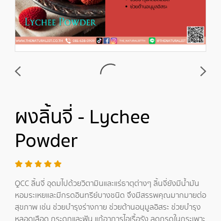
ผงลิ้นจี่ - Lychee
Powder
QCC ลิ้นจี่ อุดมไปด้วยวิตามินและแร่ธาตุต่างๆ ลิ้นจี่ยังมีน้ำมัน
หอมระเหยและมีกรดอินทรีย์บางชนิด จึงมีสรรพคุณมากมายต่อ
สุขภาพ เช่น ช่วยบำรุงร่างกาย ช่วยต้านอนุมูลอิสระ ช่วยบำรุง
หลอดเลือด กระดูกและฟัน แก้อาการไอเรื้อรัง ลดกรดในกระเพาะ