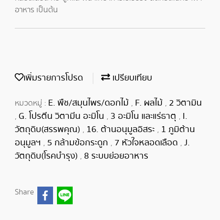
อาหาร เป็นต้น
เพิ่มรายการโปรด
เปรียบเทียบ
E. พืช/สมุนไพร/ดอกไม้
F. ผลไม้
2 วิตามิน
หมวดหมู่ :
,
,
G. โปรตีน วิตามีน อะมิโน
3 อะมิโน และแร่ธาตุ
I.
,
,
,
วัตถุดิบ(สรรพคุณ)
16. ต้านอนุมูลอิสระ
1 ภูมิต้าน
,
,
อนุมูลฯ
5 กล้ามข้อกระดูก
7 หัวใจหลอดเลือด
J.
,
,
,
วัตถุดิบ(โรคบำรุง)
8 ระบบย่อยอาหาร
,
Share