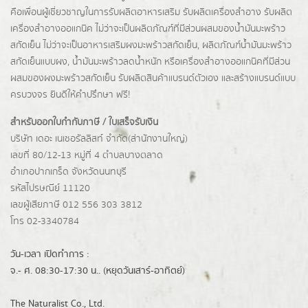
คือเพื่อนผู้เชี่ยวชาญในการรับผลิตอาหารเสริม รับผลิตเครื่องสำอาง รับผลิต
เครื่องสำอางออแกนิค ไม่ว่าจะเป็นผลิตภัณฑ์ที่มีส่วนผสมของน้ำมันมะพร้าว
สกัดเย็น ไม่ว่าจะเป็นอาหารเสริมผงมะพร้าวสกัดเย็น, ผลิตภัณฑ์น้ำมันมะพร้าว
สกัดเย็นแบบผง,
น้ำมันมะพร้าวลดน้ำหนัก
หรือเครื่องสำอางออแกนิคที่มีส่วน
ผสมของผงมะพร้าวสกัดเย็น รับผลิตสินค้าแบรนด์ตัวเอง และสร้างแบรนด์แบบ
ครบวงจร ยินดีให้คำปรึกษา ฟรี!
สำหรับออกใบกำกับภาษี / ใบเสร็จรับเงิน
บริษัท เดอะ เนเชอรัลลิสท์ จำกัด(ส่านักงานใหญ่)
เลขที่ 80/12-13 หมู่ที่ 4 ตำบลบางตลาด
อำเภอปากเกร็ด
จังหวัดนนทบุรี
รหัสไปรษณีย์ 11120
เลขผู้เสียภาษี 012 556 303 3812
โทร 02-3340784
วัน-เวลา เปิดทำการ :
จ.- ศ. 08:30-17:30 น.. (หยุดวันเสาร์-อาทิตย์)
The Naturalist Co., Ltd.