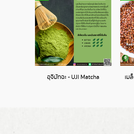
อุจิมัทฉะ - UJI Matcha