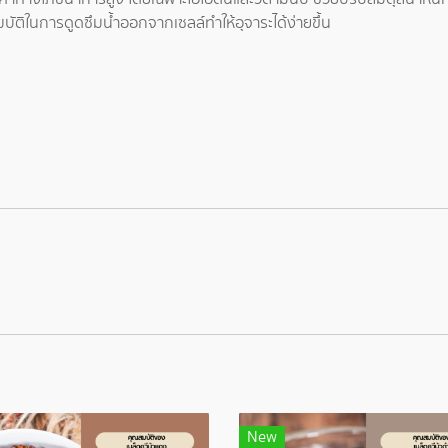
ติในการดูดซึมน้ำออกจากเซลล์ทำให้อุจาระได้ง่ายขึ้น
New