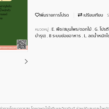
เพิ่มรายการโปรด
เปรียบเทียบ
S
E. พืช/สมุนไพร/ดอกไม้
G. โปรต
หมวดหมู่ :
,
บำรุง)
8 ระบบย่อยอาหาร
L. ลดน้ำหนักไ
,
,
ณค่าทางโภชนาการสูง โดยเฉพาะไอโอดีนและวิตามินบี ช่วยปรับสมดุลน้ำหนักตั