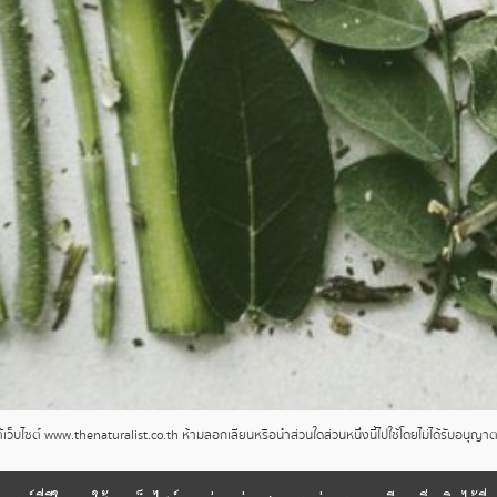
ว็บไซต์ www.thenaturalist.co.th ห้ามลอกเลียนหรือนำส่วนใดส่วนหนึ่งนี้ไปใช้โดยไม่ได้รับอนุญ