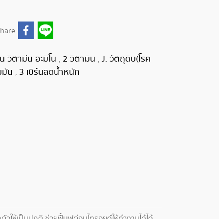
hare
ีน วิตามีน อะมิโน
2 วิตามิน
J. วัตถุดิบ(โรค
,
,
ขมัน
3 เบิร์นลดน้ำหนัก
,
วให้เป็นปกติ ช่วยฟื้นฟูต่อมไทรอยด์ให้ทำงานได้ได้