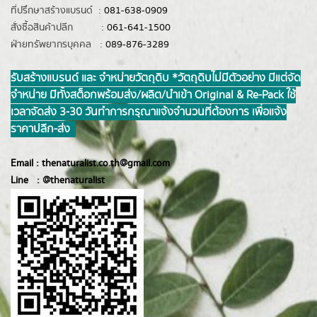
ที่ปรึกษาสร้างแบรนด์ :
081-638-0909
สั่งซื้อสินค้าปลีก :
061-641-1500
ฝ่ายทรัพยากรบุคคล :
089-876-3289
รับสร้างแบรนด์ และ จำหน่ายวัตถุดิบ *วัตถุดิบไม่มีตัวอย่าง มีแต่จัด
จำหน่าย มีทั้งสต็อกพร้อมส่ง/ผลิต/นำเข้า Original & Re-Pack ใช้
เวลาจัดส่ง 3-30 วันทำการ กรุณาแจ้งจำนวนที่ต้องการ เพื่อแจ้ง
ราคาปลีก-ส่ง
Email :
thenaturalist.co.th@gmail.com
Line :
@thenatur
alist