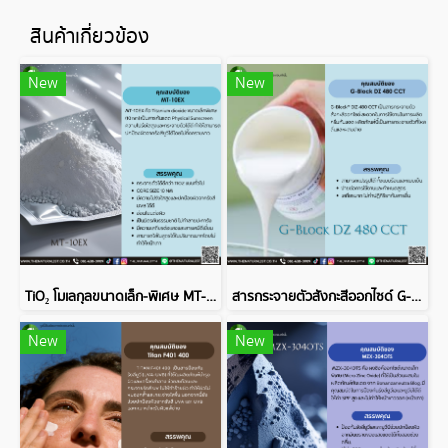
สินค้าเกี่ยวข้อง
New
New
TiO₂ โมเลกุลขนาดเล็ก‑พิเศษ MT-10EX
สารกระจายตัวสังกะสีออกไซด์ G-Block DZ 480 CCT
New
New