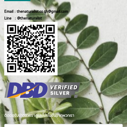
Email :
thenaturalist.co.th@gmail.com
Line :
@thenatur
alist
ติดต่อรับข่าวสารจากและโปรโมชั่นจากพวกเรา