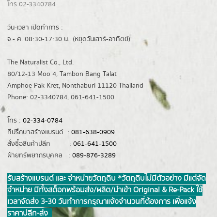
โทร 02-3340784
วัน-เวลา เปิดทำการ :
จ.- ศ. 08:30-17:30 น.. (หยุดวันเสาร์-อาทิตย์)
The Naturalist Co., Ltd.
80/12-13 Moo 4, Tambon Bang Talat
Amphoe Pak Kret, Nonthaburi 11120 Thailand
Phone: 02-3340784, 061-641-1500
โทร :
02-334-0784
ที่ปรึกษาสร้างแบรนด์ :
081-638-0909
สั่งซื้อสินค้าปลีก :
061-641-1500
ฝ่ายทรัพยากรบุคคล :
089-876-3289
รับสร้างแบรนด์ และ จำหน่ายวัตถุดิบ *วัตถุดิบไม่มีตัวอย่าง มีแต่จัด
จำหน่าย มีทั้งสต็อกพร้อมส่ง/ผลิต/นำเข้า Original & Re-Pack ใช้
เวลาจัดส่ง 3-30 วันทำการ กรุณาแจ้งจำนวนที่ต้องการ เพื่อแจ้ง
ราคาปลีก-ส่ง