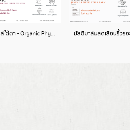
มากส์ใต้ตา - Organic PhytoCellTec Goji Under Eye mask