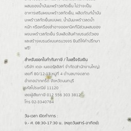
ผสมของน้ำมันมะพร้าวสกัดเย็น ไม่ว่าจะเป็น
อาหารเสริมผงมะพร้าวสกัดเย็น, ผลิตภัณฑ์น้ำมัน
มะพร้าวสกัดเย็นแบบผง,
น้ำมันมะพร้าวลดน้ำ
หนัก
หรือเครื่องสำอางออแกนิคที่มีส่วนผสมของ
ผงมะพร้าวสกัดเย็น รับผลิตสินค้าแบรนด์ตัวเอง
และสร้างแบรนด์แบบครบวงจร ยินดีให้คำปรึกษา
ฟรี!
สำหรับออกใบกำกับภาษี / ใบเสร็จรับเงิน
บริษัท เดอะ เนเชอรัลลิสท์ จำกัด(ส่านักงานใหญ่)
เลขที่ 80/12-13 หมู่ที่ 4 ตำบลบางตลาด
อำเภอปากเกร็ด
จังหวัดนนทบุรี
รหัสไปรษณีย์ 11120
เลขผู้เสียภาษี 012 556 303 3812
โทร 02-3340784
วัน-เวลา เปิดทำการ :
จ.- ศ. 08:30-17:30 น.. (หยุดวันเสาร์-อาทิตย์)