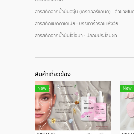
สารสกัดจากน้ำมันองุ่น (เกรดออร์แกนิค) - ตัวช่่วยใน
สารสกัดแมคคาเดเมีย - บรรเทาริ้วรอยแห่งวัย
สารสกัดจากน้ำมันโจโจบา - ปลอบประโลมผิว
สินค้าเกี่ยวข้อง
New
New