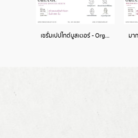
เซรั่มเปปไทด์บูสเตอร์ - Organic Peptide Boostes Serum