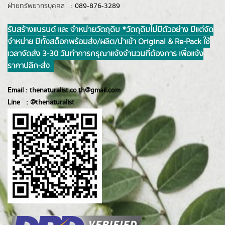
ฝ่ายทรัพยากรบุคคล :
089-876-3289
รับสร้างแบรนด์ และ จำหน่ายวัตถุดิบ *วัตถุดิบไม่มีตัวอย่าง มีแต่จัด
จำหน่าย มีทั้งสต็อกพร้อมส่ง/ผลิต/นำเข้า Original & Re-Pack ใช้
เวลาจัดส่ง 3-30 วันทำการ กรุณาแจ้งจำนวนที่ต้องการ เพื่อแจ้ง
ราคาปลีก-ส่ง
Email :
thenaturalist.co.th@gmail.com
Line :
@thenatur
alist