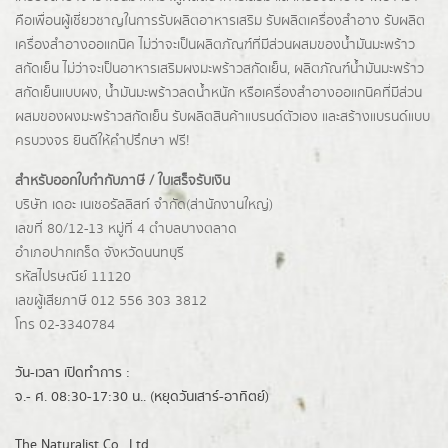
คือเพื่อนผู้เชี่ยวชาญในการรับผลิตอาหารเสริม รับผลิตเครื่องสำอาง รับผลิต
เครื่องสำอางออแกนิค ไม่ว่าจะเป็นผลิตภัณฑ์ที่มีส่วนผสมของน้ำมันมะพร้าว
สกัดเย็น ไม่ว่าจะเป็นอาหารเสริมผงมะพร้าวสกัดเย็น, ผลิตภัณฑ์น้ำมันมะพร้าว
สกัดเย็นแบบผง,
น้ำมันมะพร้าวลดน้ำหนัก
หรือเครื่องสำอางออแกนิคที่มีส่วน
ผสมของผงมะพร้าวสกัดเย็น รับผลิตสินค้าแบรนด์ตัวเอง และสร้างแบรนด์แบบ
ครบวงจร ยินดีให้คำปรึกษา ฟรี!
สำหรับออกใบกำกับภาษี / ใบเสร็จรับเงิน
บริษัท เดอะ เนเชอรัลลิสท์ จำกัด(ส่านักงานใหญ่)
เลขที่ 80/12-13 หมู่ที่ 4 ตำบลบางตลาด
อำเภอปากเกร็ด
จังหวัดนนทบุรี
รหัสไปรษณีย์ 11120
เลขผู้เสียภาษี 012 556 303 3812
โทร 02-3340784
วัน-เวลา เปิดทำการ :
จ.- ศ. 08:30-17:30 น.. (หยุดวันเสาร์-อาทิตย์)
The Naturalist Co., Ltd.