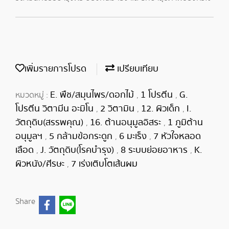
เพิ่มรายการโปรด
เปรียบเทียบ
E. พืช/สมุนไพร/ดอกไม้
1 โปรตีน
G.
หมวดหมู่ :
,
,
โปรตีน วิตามีน อะมิโน
2 วิตามิน
12. ผิวเด็ก
I.
,
,
,
วัตถุดิบ(สรรพคุณ)
16. ต้านอนุมูลอิสระ
1 ภูมิต้าน
,
,
อนุมูลฯ
5 กล้ามข้อกระดูก
6 มะเร็ง
7 หัวใจหลอด
,
,
,
เลือด
J. วัตถุดิบ(โรคบำรุง)
8 ระบบย่อยอาหาร
K.
,
,
,
ผิวหนัง/ศีรษะ
7 เร่งเติบโตเส้นผม
,
Share