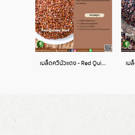
เมล็ดควีนัวแดง - Red Quinoa Seed