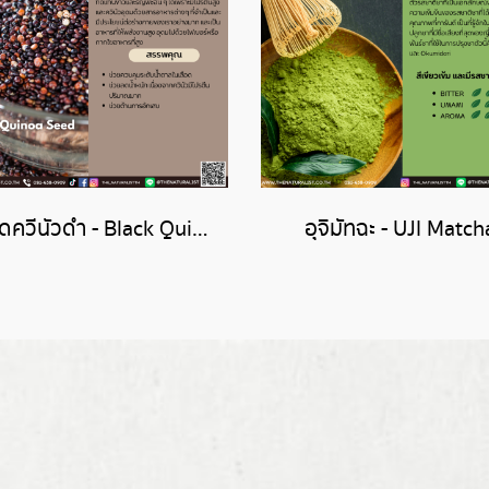
เมล็ดควีนัวดำ - Black Quinoa Seed
อุจิมัทฉะ - UJI Match