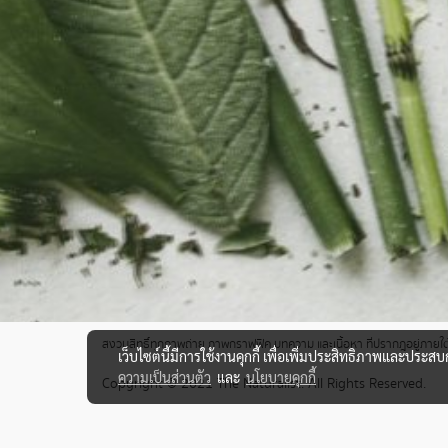
สงวนสิทธิ์ทุกภาพถ่าย ภาพกราฟฟิค บทความ และเนื้อหา ที่ปรากฎอยู่ภายใต้เ
เว็บไซต์นี้มีการใช้งานคุกกี้ เพื่อเพิ่มประสิทธิภาพและประส
ความเป็นส่วนตัว
และ
นโยบายคุกกี้
Copyright © 2021 The Naturalist. All Rights Reserved.