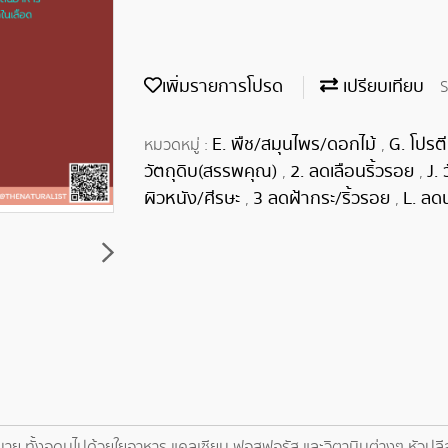
เพิ่มรายการโปรด
เปรียบเทียบ
S
E. พืช/สมุนไพร/ดอกไม้
G. โปรต
หมวดหมู่ :
,
วัตถุดิบ(สรรพคุณ)
2. ลดเลือนริ้วรอย
J.
,
,
ผิวหนัง/ศีรษะ
3 ลดฝ้ากระ/ริ้วรอย
L. ลด
,
,
์มากมาย ทั้งอุดมไปด้วยใยอาหาร แคลเซียม ฟอสฟอรัส และวิตามินต่างๆ ห