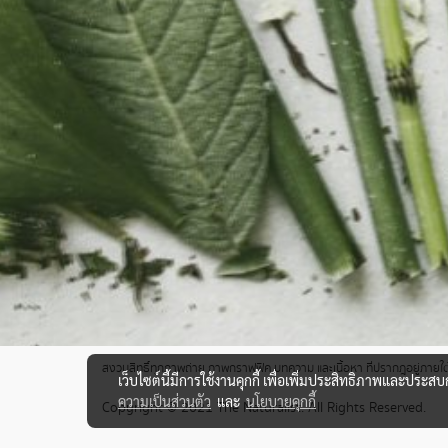
สงวนสิทธิ์ทุกภาพถ่าย ภาพกราฟฟิค บทความ และเนื้อหา ที่ปรากฎอยู่ภายใต้เ
เว็บไซต์นี้มีการใช้งานคุกกี้ เพื่อเพิ่มประสิทธิภาพและประส
ความเป็นส่วนตัว
และ
นโยบายคุกกี้
Copyright © 2021 The Naturalist. All Rights Reserved.