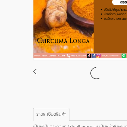
รายละเอียดสินค้า
เป็นพืชในตระกูลขิง (Zingiberaceae) เป็นหนึ่งในพืชเค