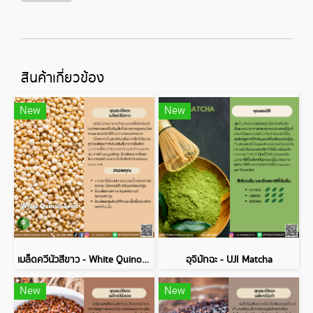
สินค้าเกี่ยวข้อง
New
New
เมล็ดควีนัวสีขาว - White Quinoa Seed
อุจิมัทฉะ - UJI Matcha
New
New