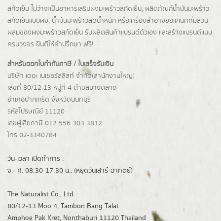
สกัดเย็น ไม่ว่าจะเป็นอาหารเสริมผงมะพร้าวสกัดเย็น, ผลิตภัณฑ์น้ำมันมะพร้าว
สกัดเย็นแบบผง,
น้ำมันมะพร้าวลดน้ำหนัก
หรือเครื่องสำอางออแกนิคที่มีส่วน
ผสมของผงมะพร้าวสกัดเย็น รับผลิตสินค้าแบรนด์ตัวเอง และสร้างแบรนด์แบบ
ครบวงจร ยินดีให้คำปรึกษา ฟรี!
สำหรับออกใบกำกับภาษี / ใบเสร็จรับเงิน
บริษัท เดอะ เนเชอรัลลิสท์ จำกัด(ส่านักงานใหญ่)
เลขที่ 80/12-13 หมู่ที่ 4 ตำบลบางตลาด
อำเภอปากเกร็ด
จังหวัดนนทบุรี
รหัสไปรษณีย์ 11120
เลขผู้เสียภาษี 012 556 303 3812
โทร 02-3340784
วัน-เวลา เปิดทำการ :
จ.- ศ. 08:30-17:30 น.. (หยุดวันเสาร์-อาทิตย์)
The Naturalist Co., Ltd.
80/12-13 Moo 4, Tambon Bang Talat
Amphoe Pak Kret, Nonthaburi 11120 Thailand