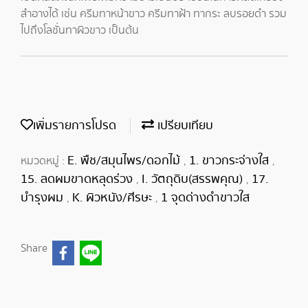
สำอางได้ เช่น ครีมทาหน้าขาว ครีมทาฝ้า ทากระ ลบรอยดำ รวม
ไปถึงโลชั่นทาผิวขาว เป็นต้น
เพิ่มรายการโปรด
เปรียบเทียบ
E. พืช/สมุนไพร/ดอกไม้
1. ขาวกระจ่างใส
หมวดหมู่ :
,
,
15. ลดผมขาดหลุดร่วง
I. วัตถุดิบ(สรรพคุณ)
17.
,
,
บำรุงผม
K. ผิวหนัง/ศีรษะ
1 จุดด่างดำขาวใส
,
,
Share