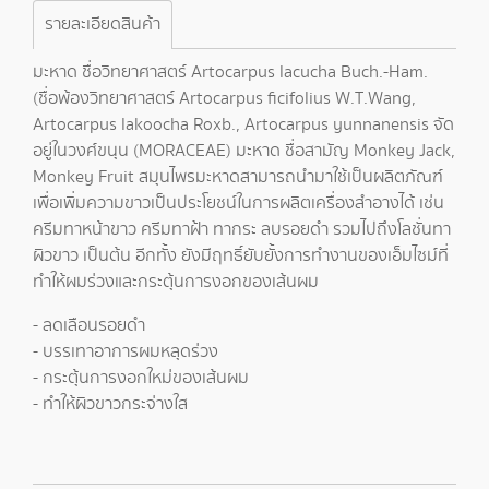
รายละเอียดสินค้า
มะหาด ชื่อวิทยาศาสตร์ Artocarpus lacucha Buch.-Ham.
(ชื่อพ้องวิทยาศาสตร์ Artocarpus ficifolius W.T.Wang,
Artocarpus lakoocha Roxb., Artocarpus yunnanensis จัด
อยู่ในวงศ์ขนุน (MORACEAE) มะหาด ชื่อสามัญ Monkey Jack,
Monkey Fruit สมุนไพรมะหาดสามารถนำมาใช้เป็นผลิตภัณฑ์
เพื่อเพิ่มความขาวเป็นประโยชน์ในการผลิตเครื่องสำอางได้ เช่น
ครีมทาหน้าขาว ครีมทาฝ้า ทากระ ลบรอยดำ รวมไปถึงโลชั่นทา
ผิวขาว เป็นต้น อีกทั้ง ยังมีฤทธิ์ยับยั้งการทำงานของเอ็มไซม์ที่
ทำให้ผมร่วงและกระตุ้นการงอกของเส้นผม
- ลดเลือนรอยดำ
- บรรเทาอาการผมหลุดร่วง
- กระตุ้นการงอกใหม่ของเส้นผม
- ทำให้ผิวขาวกระจ่างใส