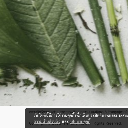
สงวนสิทธิ์ทุกภาพถ่าย ภาพกราฟฟิค บทความ และเนื้อหา ที่ปรากฎอยู่ภายใต้เ
เว็บไซต์นี้มีการใช้งานคุกกี้ เพื่อเพิ่มประสิทธิภาพและประส
ความเป็นส่วนตัว
และ
นโยบายคุกกี้
Copyright © 2021 The Naturalist. All Rights Reserved.