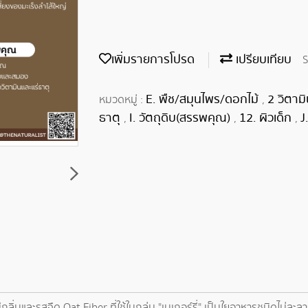
เพิ่มรายการโปรด
เปรียบเทียบ
S
E. พืช/สมุนไพร/ดอกไม้
2 วิตาม
หมวดหมู่ :
,
ธาตุ
I. วัตถุดิบ(สรรพคุณ)
12. ผิวเด็ก
J
,
,
,
มีกลิ่นและรสจืด Oat Fiber ที่ใช้ในกลุ่ม "เบเกอร์รี่" เป็นใยอาหารชนิดไม่ละล