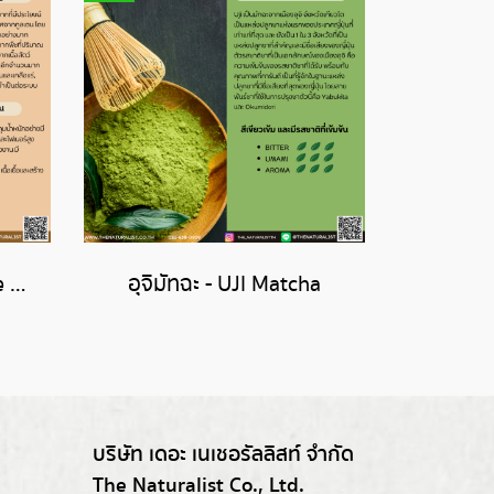
เมล็ดควีนัวสีขาว - White Quinoa Seed
อุจิมัทฉะ - UJI Matcha
บริษัท เดอะ เนเชอรัลลิสท์ จำกัด
The Naturalist Co., Ltd.