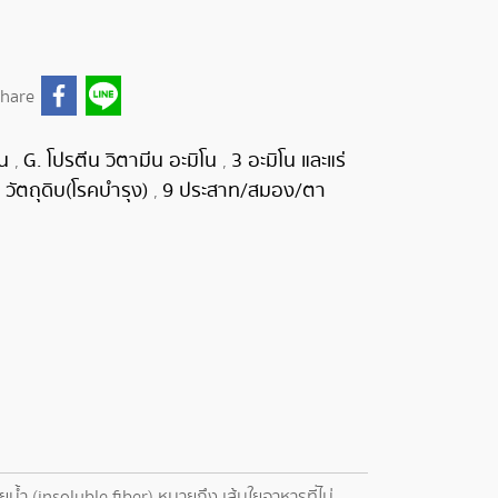
hare
ิน
G. โปรตีน วิตามีน อะมิโน
3 อะมิโน และแร่
,
,
. วัตถุดิบ(โรคบำรุง)
9 ประสาท/สมอง/ตา
,
ายน้ำ (insoluble fiber) หมายถึง เส้นใยอาหารที่ไม่