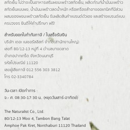
สกัดเย็น ไม่ว่าจะเป็นอาหารเสริมผงมะพร้าวสกัดเย็น, ผลิตภัณฑ์น้ำมันมะพร้าว
สกัดเย็นแบบผง,
น้ำมันมะพร้าวลดน้ำหนัก
หรือเครื่องสำอางออแกนิคที่มีส่วน
ผสมของผงมะพร้าวสกัดเย็น รับผลิตสินค้าแบรนด์ตัวเอง และสร้างแบรนด์แบบ
ครบวงจร ยินดีให้คำปรึกษา ฟรี!
สำหรับออกใบกำกับภาษี / ใบเสร็จรับเงิน
บริษัท เดอะ เนเชอรัลลิสท์ จำกัด(ส่านักงานใหญ่)
เลขที่ 80/12-13 หมู่ที่ 4 ตำบลบางตลาด
อำเภอปากเกร็ด
จังหวัดนนทบุรี
รหัสไปรษณีย์ 11120
เลขผู้เสียภาษี 012 556 303 3812
โทร 02-3340784
วัน-เวลา เปิดทำการ :
จ.- ศ. 08:30-17:30 น.. (หยุดวันเสาร์-อาทิตย์)
The Naturalist Co., Ltd.
80/12-13 Moo 4, Tambon Bang Talat
Amphoe Pak Kret, Nonthaburi 11120 Thailand