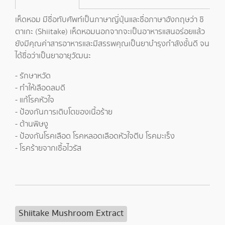
เห็ดหอม มีชื่อทับศัพท์เป็นภาษาญี่ปุ่นและชื่อภาษาอังกฤษว่า ชิ
ตาเกะ (Shiitake) เห็ดหอมนอกจากจะเป็นอาหารแสนอร่อยแล้ว
ยังมีคุณค่าสารอาหารและมีสรรพคุณเป็นยาบำรุงกำลังชั้นดี จน
ได้ชื่อว่าเป็นยาอายุวัฒนะ
- รักษาหวัด
- ทำให้เลือดลมดี
- แก้โรคหัวใจ
- ป้องกันการเติบโตของเนื้อร้าย
- ต้านพิษงู
- ป้องกันโรคเลือด โรคหลอดเลือดหัวใจตีบ โรคมะเร็ง
- โรคร้ายจากเชื้อไวรัส
Shiitake Mushroom Extract