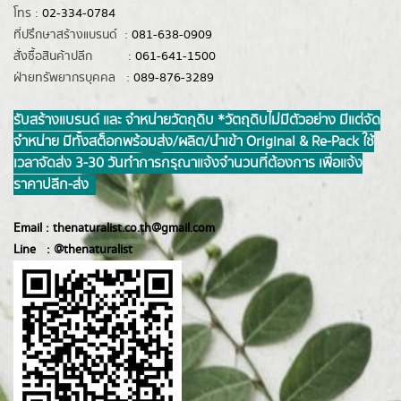
โทร :
02-334-0784
ที่ปรึกษาสร้างแบรนด์ :
081-638-0909
สั่งซื้อสินค้าปลีก :
061-641-1500
ฝ่ายทรัพยากรบุคคล :
089-876-3289
รับสร้างแบรนด์ และ จำหน่ายวัตถุดิบ *วัตถุดิบไม่มีตัวอย่าง มีแต่จัด
จำหน่าย มีทั้งสต็อกพร้อมส่ง/ผลิต/นำเข้า Original & Re-Pack ใช้
เวลาจัดส่ง 3-30 วันทำการ กรุณาแจ้งจำนวนที่ต้องการ เพื่อแจ้ง
ราคาปลีก-ส่ง
Email :
thenaturalist.co.th@gmail.com
Line :
@thenatur
alist