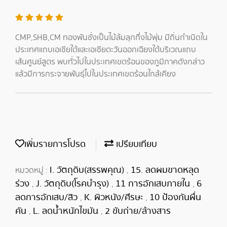
CMP,SHB,CM ทองพันชั่งเป็นไม้ล้มลุกกึ่งไม้พุ่ม มีถิ่นกำเนิดใน
ประเทศแถบเอเชียใต้และเอเชียตะวันออกเฉียงใต้บริเวณแถบ
เส้นศูนย์สูตร พบทั่วไปในประเทศเขตร้อนของภูมิภาคดังกล่าว
แล้วมีการกระจายพันธุ์ไปในประเทศเขตร้อนใกล้เคียง
เพิ่มรายการโปรด
เปรียบเทียบ
I. วัตถุดิบ(สรรพคุณ)
15. ลดผมขาดหลุด
หมวดหมู่ :
,
ร่วง
J. วัตถุดิบ(โรคบำรุง)
11 การอักเสบภายใน
6
,
,
,
ลดการอักเสบ/สิว
K. ผิวหนัง/ศีรษะ
10 ป้องกันผื่น
,
,
คัน
L. ลดน้ำหนักไขมัน
2 ขับถ่าย/ล้างสาร
,
,