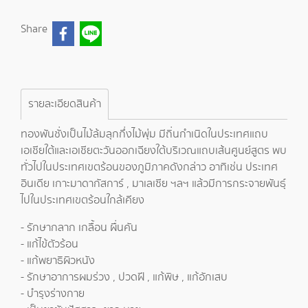
Share
รายละเอียดสินค้า
ทองพันชั่งเป็นไม้ล้มลุกกึ่งไม้พุ่ม มีถิ่นกำเนิดในประเทศแถบ
เอเชียใต้และเอเชียตะวันออกเฉียงใต้บริเวณแถบเส้นศูนย์สูตร พบ
ทั่วไปในประเทศเขตร้อนของภูมิภาคดังกล่าว อาทิเช่น ประเทศ
อินเดีย เกาะมาดากัสการ์ , มาเลเซีย ฯลฯ แล้วมีการกระจายพันธุ์
ไปในประเทศเขตร้อนใกล้เคียง
- รักษากลาก เกลื้อน ผื่นคัน
- แก้ไข้ตัวร้อน
- แก้พยาธิผิวหนัง
- รักษาอาการผมร่วง , ปวดฝี , แก้พิษ , แก้อักเสบ
- บำรุงร่างกาย