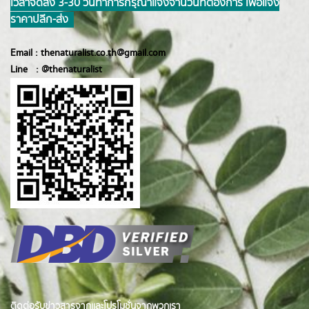
เวลาจัดส่ง 3-30 วันทำการ กรุณาแจ้งจำนวนที่ต้องการ เพื่อแจ้ง
ราคาปลีก-ส่ง
Email :
thenaturalist.co.th@gmail.com
Line :
@thenatur
alist
ติดต่อรับข่าวสารจากและโปรโมชั่นจากพวกเรา