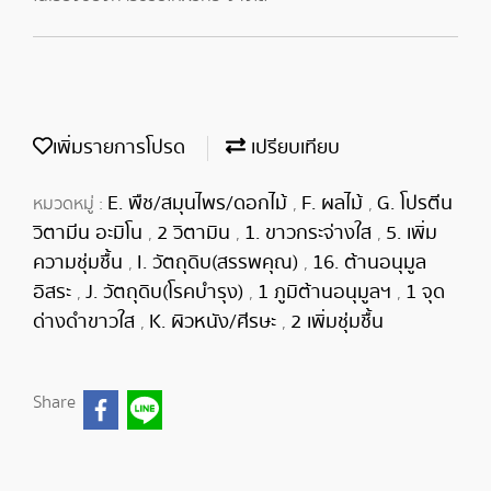
เพิ่มรายการโปรด
เปรียบเทียบ
E. พืช/สมุนไพร/ดอกไม้
F. ผลไม้
G. โปรตีน
หมวดหมู่ :
,
,
วิตามีน อะมิโน
2 วิตามิน
1. ขาวกระจ่างใส
5. เพิ่ม
,
,
,
ความชุ่มชื้น
I. วัตถุดิบ(สรรพคุณ)
16. ต้านอนุมูล
,
,
อิสระ
J. วัตถุดิบ(โรคบำรุง)
1 ภูมิต้านอนุมูลฯ
1 จุด
,
,
,
ด่างดำขาวใส
K. ผิวหนัง/ศีรษะ
2 เพิ่มชุ่มชื้น
,
,
Share