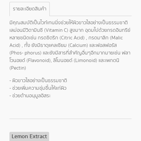
รายละเอียดสินค้า
มีคุณสมบัติเป็นไวท์เทนนิ่งช่วยให้ผิวขาวใสอย่างเป็นธรรมชาติ
เลม่อนมีวิตามินซี (Vitamin C) สูงมาก อุดมไปด้วยกรดอินทรีย์
หลายชนิดเช่น กรดซิตริก (Citric Acid) , กรดมาลิก (Malic
Acid) , ทั้ง ยังมีธาตุแคลเซียม (Calcium) และฟอสฟอรัส
(Phos- phorus) และยังมีสารที่สำคัญอื่นๆอีกมากมายเช่น ฟลา
โวนอยด์ (Flavonoid), ลิโมนอยด์ (Limonoid) และเพกตนิ
(Pectin)
- ผิวขาวใสอย่างเป็นธรรมชาติ
- ช่วยเพิ่มความชุ่มชื้นให้แก่ผิว
- ช่วยต้านอนุมูลอิสระ
Lemon Extract