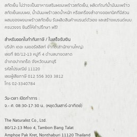
สกัดเย็น ไม่ว่าจะเป็นอาหารเสริมผงมะพร้าวสกัดเย็น, ผลิตภัณฑ์น้ำมันมะพร้าว
สกัดเย็นแบบผง,
น้ำมันมะพร้าวลดน้ำหนัก
หรือเครื่องสำอางออแกนิคที่มีส่วน
ผสมของผงมะพร้าวสกัดเย็น รับผลิตสินค้าแบรนด์ตัวเอง และสร้างแบรนด์แบบ
ครบวงจร ยินดีให้คำปรึกษา ฟรี!
สำหรับออกใบกำกับภาษี / ใบเสร็จรับเงิน
บริษัท เดอะ เนเชอรัลลิสท์ จำกัด(ส่านักงานใหญ่)
เลขที่ 80/12-13 หมู่ที่ 4 ตำบลบางตลาด
อำเภอปากเกร็ด
จังหวัดนนทบุรี
รหัสไปรษณีย์ 11120
เลขผู้เสียภาษี 012 556 303 3812
โทร 02-3340784
วัน-เวลา เปิดทำการ :
จ.- ศ. 08:30-17:30 น.. (หยุดวันเสาร์-อาทิตย์)
The Naturalist Co., Ltd.
80/12-13 Moo 4, Tambon Bang Talat
Amphoe Pak Kret, Nonthaburi 11120 Thailand