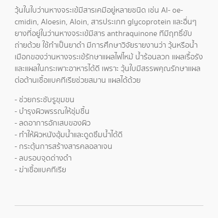
วุ้นในใบว่านหางจระเข้มีสารเคมีอยู่หลายชนิด เช่น Al- oe-
cmidin, Aloesin, Aloin, สารประเภท glycoprotein และอื่นๆ
ยางที่อยู่ในว่านหางจระเข้มีสาร anthraquinone ทีมีฤทธิ์ขับ
ถ่ายด้วย ใช้ทําเป็นยาดํา มีการศึกษาวิจัยรายงานว่า วุ้นหรือน้ำ
เมือกของว่านหางจระเข้รักษาแผลไฟไหม้ นํ้าร้อนลวก แผลเรื้อรัง
และแผลในกระเพาะอาหารได้ดี เพราะ วุ้นใบมีสรรพคุณรักษาแผล
ต่อต้านเชื้อแบคทีเรียช่วยสมาน แผลได้ด้วย
- ช่วยกระชับรูขุมขน
- บํารุงผิวพรรณให้ชุ่มชื้น
- ลดอาการอักเสบของผิว
- ทําให้ผิวหนังอุ้มน้ำและดูดซึมน้ำได้ดี
- กระตุ้นการสร้างสารคลอลาเจน
- ลบรอบจุดด่างดํา
- ฆ่าเชื้อแบคทีเรีย