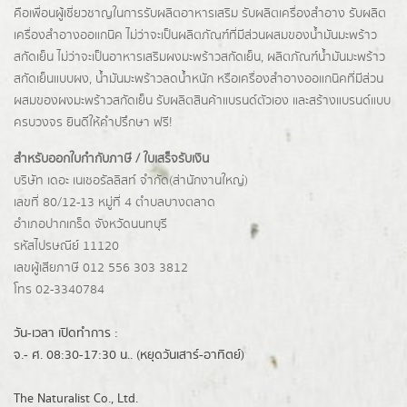
คือเพื่อนผู้เชี่ยวชาญในการรับผลิตอาหารเสริม รับผลิตเครื่องสำอาง รับผลิต
เครื่องสำอางออแกนิค ไม่ว่าจะเป็นผลิตภัณฑ์ที่มีส่วนผสมของน้ำมันมะพร้าว
สกัดเย็น ไม่ว่าจะเป็นอาหารเสริมผงมะพร้าวสกัดเย็น, ผลิตภัณฑ์น้ำมันมะพร้าว
สกัดเย็นแบบผง,
น้ำมันมะพร้าวลดน้ำหนัก
หรือเครื่องสำอางออแกนิคที่มีส่วน
ผสมของผงมะพร้าวสกัดเย็น รับผลิตสินค้าแบรนด์ตัวเอง และสร้างแบรนด์แบบ
ครบวงจร ยินดีให้คำปรึกษา ฟรี!
สำหรับออกใบกำกับภาษี / ใบเสร็จรับเงิน
บริษัท เดอะ เนเชอรัลลิสท์ จำกัด(ส่านักงานใหญ่)
เลขที่ 80/12-13 หมู่ที่ 4 ตำบลบางตลาด
อำเภอปากเกร็ด
จังหวัดนนทบุรี
รหัสไปรษณีย์ 11120
เลขผู้เสียภาษี 012 556 303 3812
โทร 02-3340784
วัน-เวลา เปิดทำการ :
จ.- ศ. 08:30-17:30 น.. (หยุดวันเสาร์-อาทิตย์)
The Naturalist Co., Ltd.