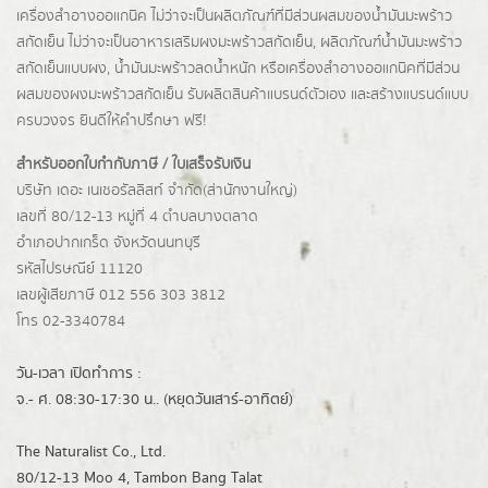
เครื่องสำอางออแกนิค ไม่ว่าจะเป็นผลิตภัณฑ์ที่มีส่วนผสมของน้ำมันมะพร้าว
สกัดเย็น ไม่ว่าจะเป็นอาหารเสริมผงมะพร้าวสกัดเย็น, ผลิตภัณฑ์น้ำมันมะพร้าว
สกัดเย็นแบบผง,
น้ำมันมะพร้าวลดน้ำหนัก
หรือเครื่องสำอางออแกนิคที่มีส่วน
ผสมของผงมะพร้าวสกัดเย็น รับผลิตสินค้าแบรนด์ตัวเอง และสร้างแบรนด์แบบ
ครบวงจร ยินดีให้คำปรึกษา ฟรี!
สำหรับออกใบกำกับภาษี / ใบเสร็จรับเงิน
บริษัท เดอะ เนเชอรัลลิสท์ จำกัด(ส่านักงานใหญ่)
เลขที่ 80/12-13 หมู่ที่ 4 ตำบลบางตลาด
อำเภอปากเกร็ด
จังหวัดนนทบุรี
รหัสไปรษณีย์ 11120
เลขผู้เสียภาษี 012 556 303 3812
โทร 02-3340784
วัน-เวลา เปิดทำการ :
จ.- ศ. 08:30-17:30 น.. (หยุดวันเสาร์-อาทิตย์)
The Naturalist Co., Ltd.
80/12-13 Moo 4, Tambon Bang Talat