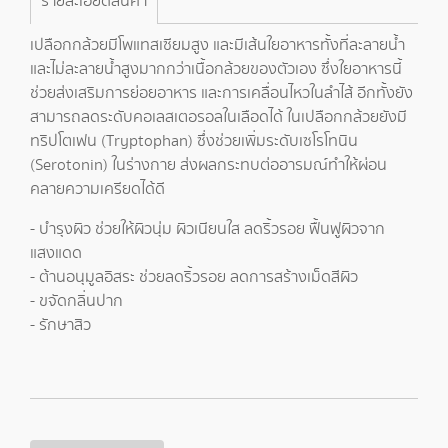
รายละเอียดสินค้า
เปลือกกล้วยมีโพแทสเซียมสูง และมีเส้นใยอาหารทั้งที่ละลายน้ำ
และไม่ละลายน้ำสูงมากกว่าเนื้อกล้วยของตัวเอง ซึ่งใยอาหารนี้
ช่วยส่งเสริมการย่อยอาหาร และการเคลื่อนไหวในลำไส้ อีกทั้งยัง
สามารถลดระดับคอเลสเตอรอลในเลือดได้ ในเปลือกกล้วยยังมี
ทริปโตเฟน (Tryptophan) ซึ่งช่วยเพิ่มระดับเซโรโทนิน
(Serotonin) ในร่างกาย ส่งผลกระทบต่ออารมณ์ทำให้ผ่อน
คลายความเครียดได้ดี
- บำรุงผิว ช่วยให้ผิวนุ่ม ผิวเนียนใส ลดริ้วรอย ฟื้นฟูผิวจาก
แสงแดด
- ต้านอนุมูลอิสระ ช่วยลดริ้วรอย ลดการสร้างเม็ดสีผิว
- ขจัดกลิ่นปาก
- รักษาสิว