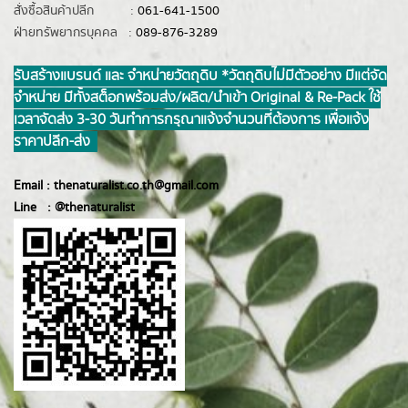
สั่งซื้อสินค้าปลีก :
061-641-1500
ฝ่ายทรัพยากรบุคคล :
089-876-3289
รับสร้างแบรนด์ และ จำหน่ายวัตถุดิบ *วัตถุดิบไม่มีตัวอย่าง มีแต่จัด
จำหน่าย มีทั้งสต็อกพร้อมส่ง/ผลิต/นำเข้า Original & Re-Pack ใช้
เวลาจัดส่ง 3-30 วันทำการ กรุณาแจ้งจำนวนที่ต้องการ เพื่อแจ้ง
ราคาปลีก-ส่ง
Email :
thenaturalist.co.th@gmail.com
Line :
@thenatur
alist