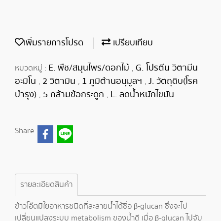
เพิ่มรายการโปรด
เปรียบเทียบ
E. พืช/สมุนไพร/ดอกไม้
G. โปรตีน วิตามีน
หมวดหมู่ :
,
อะมิโน
2 วิตามิน
1 ภูมิต้านอนุมูลฯ
J. วัตถุดิบ(โรค
,
,
,
บำรุง)
5 กล้ามข้อกระดูก
L. ลดน้ำหนักไขมัน
,
,
Share
รายละเอียดสินค้า
ข้าวโอ๊ตมีใยอาหารชนิดที่ละลายน้ำได้ชื่อ β-glucan ซึ่งจะไป
เปลี่ยนแปลงระบบ metabolism ของน้ำดี เมื่อ β-glucan ไปจับ