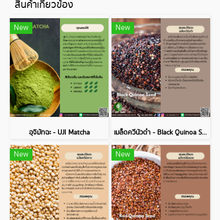
สินค้าเกี่ยวข้อง
New
New
อุจิมัทฉะ - UJI Matcha
เมล็ดควีนัวดำ - Black Quinoa Seed
New
New