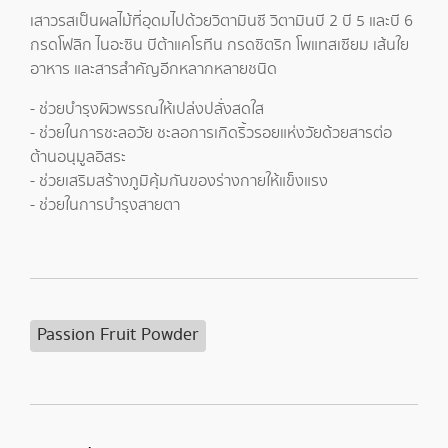
เสาวรสเป็นผลไม้ที่อุดมไปด้วยวิตามินซี วิตามินบี 2 บี 5 และบี 6
กรดโฟลิก ไนอะซิน บีต้าแคโรทีน กรดซิตริก โพแทสเซียม เส้นใย
อาหาร และสารสำคัญอีกหลากหลายชนิด
- ช่วยบำรุงผิวพรรณให้เปล่งปลั่งสดใส
- ช่วยในการชะลอวัย ชะลอการเกิดริ้วรอยแห่งวัยด้วยสารต่อ
ต้านอนุมูลอิสระ
- ช่วยเสริมสร้างภูมิคุ้มกันของร่างกายให้แข็งแรง
- ช่วยในการบำรุงสายตา
Passion Fruit Powder