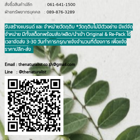
สั่งซื้อสินค้าปลีก :
061-641-1500
ฝ่ายทรัพยากรบุคคล :
089-876-3289
รับสร้างแบรนด์ และ จำหน่ายวัตถุดิบ *วัตถุดิบไม่มีตัวอย่าง มีแต่จัด
จำหน่าย มีทั้งสต็อกพร้อมส่ง/ผลิต/นำเข้า Original & Re-Pack ใช้
เวลาจัดส่ง 3-30 วันทำการ กรุณาแจ้งจำนวนที่ต้องการ เพื่อแจ้ง
ราคาปลีก-ส่ง
Email :
thenaturalist.co.th@gmail.com
Line :
@thenatur
alist