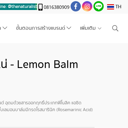
TH
ine: @thenaturalis
t
0816380909
รา
ขั้นตอนการสร้างแบรนด์
เพิ่มเติม
น่ - Lemon Balm
นต์ อุดมด้วยสารออกฤทธิ์ประเภทฟีโนลิค แอซิด
 ใบเลมอนบาล์มมีกรดโรสมารินิค (Rosemarinic Acid)