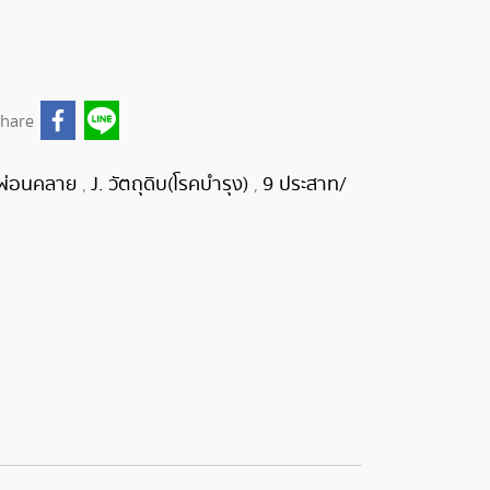
hare
ผ่อนคลาย
J. วัตถุดิบ(โรคบำรุง)
9 ประสาท/
,
,