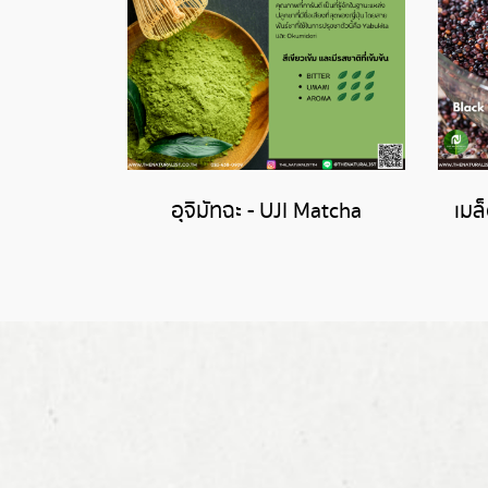
อุจิมัทฉะ - UJI Matcha