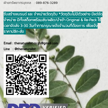
ฝ่ายทรัพยากรบุคคล :
089-876-3289
รับสร้างแบรนด์ และ จำหน่ายวัตถุดิบ *วัตถุดิบไม่มีตัวอย่าง มีแต่จัด
จำหน่าย มีทั้งสต็อกพร้อมส่ง/ผลิต/นำเข้า Original & Re-Pack ใช้
เวลาจัดส่ง 3-30 วันทำการ กรุณาแจ้งจำนวนที่ต้องการ เพื่อแจ้ง
ราคาปลีก-ส่ง
Email :
thenaturalist.co.th@gmail.com
Line :
@thenatur
alist