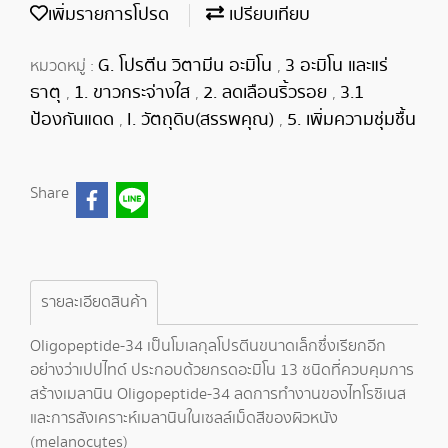
เพิ่มรายการโปรด
เปรียบเทียบ
G. โปรตีน วิตามีน อะมิโน
3 อะมิโน และแร่
หมวดหมู่ :
,
ธาตุ
1. ขาวกระจ่างใส
2. ลดเลือนริ้วรอย
3.1
,
,
,
ป้องกันแดด
I. วัตถุดิบ(สรรพคุณ)
5. เพิ่มความชุ่มชื้น
,
,
Share
รายละเอียดสินค้า
Oligopeptide-34 เป็นโมเลกุลโปรตีนขนาดเล็กซึ่งเรียกอีก
อย่างว่าเปปไทด์ ประกอบด้วยกรดอะมิโน 13 ชนิดที่ควบคุมการ
สร้างเมลานิน Oligopeptide-34 ลดการทำงานของไทโรซิเนส
และการสังเคราะห์เมลานินในเซลล์เม็ดสีของผิวหนัง
(melanocytes)