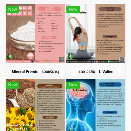
New
New
Mineral Premix - รวมแร่ธาตุ
แอล วาลีน - L-Valine
New
New