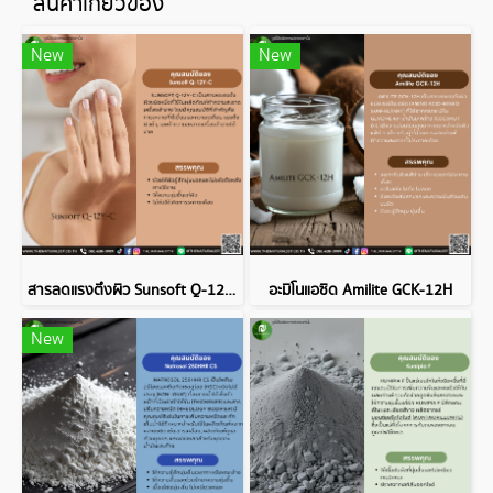
สินค้าเกี่ยวข้อง
New
New
สารลดแรงตึงผิว Sunsoft Q-12Y-C
อะมิโนแอซิด Amilite GCK-12H
New