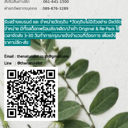
สั่งซื้อสินค้าปลีก :
061-641-1500
ฝ่ายทรัพยากรบุคคล :
089-876-3289
รับสร้างแบรนด์ และ จำหน่ายวัตถุดิบ *วัตถุดิบไม่มีตัวอย่าง มีแต่จัด
จำหน่าย มีทั้งสต็อกพร้อมส่ง/ผลิต/นำเข้า Original & Re-Pack ใช้
เวลาจัดส่ง 3-30 วันทำการ กรุณาแจ้งจำนวนที่ต้องการ เพื่อแจ้ง
ราคาปลีก-ส่ง
Email :
thenaturalist.co.th@gmail.com
Line :
@thenatur
alist