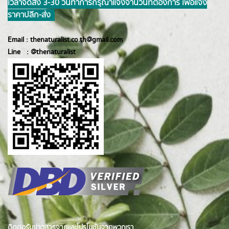
เวลาจัดส่ง 3-30 วันทำการ กรุณาแจ้งจำนวนที่ต้องการ เพื่อแจ้ง
ราคาปลีก-ส่ง
Email :
thenaturalist.co.th@gmail.com
Line :
@thenatur
alist
ติดต่อรับข่าวสารจากและโปรโมชั่นจากพวกเรา