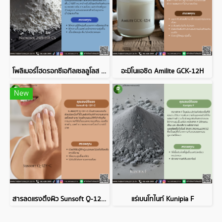
โพลิเมอร์ไฮดรอกซีเอทิลเซลลูโลส Natrosol 250HHR CS
อะมิโนแอซิด Amilite GCK-12H
New
สารลดแรงตึงผิว Sunsoft Q-12Y-C
แร่เบนโทไนท์ Kunipia F