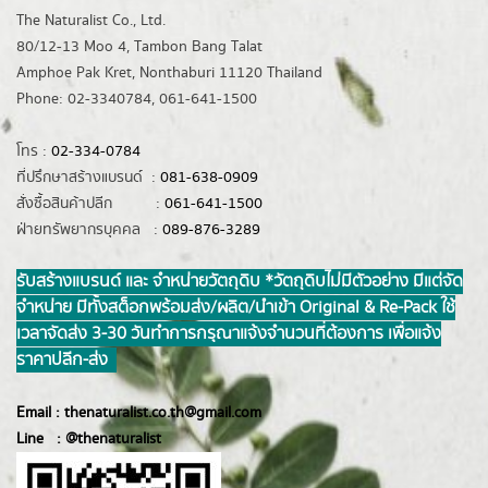
The Naturalist Co., Ltd.
80/12-13 Moo 4, Tambon Bang Talat
Amphoe Pak Kret, Nonthaburi 11120 Thailand
Phone: 02-3340784, 061-641-1500
โทร :
02-334-0784
ที่ปรึกษาสร้างแบรนด์ :
081-638-0909
สั่งซื้อสินค้าปลีก :
061-641-1500
ฝ่ายทรัพยากรบุคคล :
089-876-3289
รับสร้างแบรนด์ และ จำหน่ายวัตถุดิบ *วัตถุดิบไม่มีตัวอย่าง มีแต่จัด
จำหน่าย มีทั้งสต็อกพร้อมส่ง/ผลิต/นำเข้า Original & Re-Pack ใช้
เวลาจัดส่ง 3-30 วันทำการ กรุณาแจ้งจำนวนที่ต้องการ เพื่อแจ้ง
ราคาปลีก-ส่ง
Email :
thenaturalist.co.th@gmail.com
Line :
@thenatur
alist