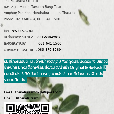
The Naturalist Co., Ltd.
80/12-13 Moo 4, Tambon Bang Talat
Amphoe Pak Kret, Nonthaburi 11120 Thailand
Phone: 02-3340784, 061-641-1500
โทร :
02-334-0784
ที่ปรึกษาสร้างแบรนด์ :
081-638-0909
สั่งซื้อสินค้าปลีก :
061-641-1500
ฝ่ายทรัพยากรบุคคล :
089-876-3289
รับสร้างแบรนด์ และ จำหน่ายวัตถุดิบ *วัตถุดิบไม่มีตัวอย่าง มีแต่จัด
จำหน่าย มีทั้งสต็อกพร้อมส่ง/ผลิต/นำเข้า Original & Re-Pack ใช้
เวลาจัดส่ง 3-30 วันทำการ กรุณาแจ้งจำนวนที่ต้องการ เพื่อแจ้ง
ราคาปลีก-ส่ง
Email :
thenaturalist.co.th@gmail.com
Line :
@thenatur
alist