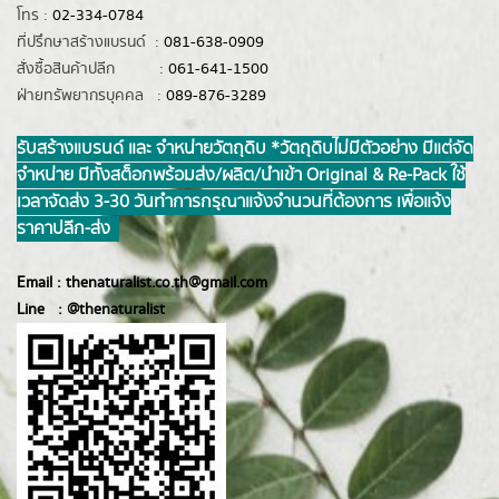
โทร :
02-334-0784
ที่ปรึกษาสร้างแบรนด์ :
081-638-0909
สั่งซื้อสินค้าปลีก :
061-641-1500
ฝ่ายทรัพยากรบุคคล :
089-876-3289
รับสร้างแบรนด์ และ จำหน่ายวัตถุดิบ *วัตถุดิบไม่มีตัวอย่าง มีแต่จัด
จำหน่าย มีทั้งสต็อกพร้อมส่ง/ผลิต/นำเข้า Original & Re-Pack ใช้
เวลาจัดส่ง 3-30 วันทำการ กรุณาแจ้งจำนวนที่ต้องการ เพื่อแจ้ง
ราคาปลีก-ส่ง
Email :
thenaturalist.co.th@gmail.com
Line :
@thenatur
alist