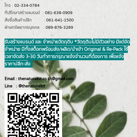
โทร :
02-334-0784
ที่ปรึกษาสร้างแบรนด์ :
081-638-0909
สั่งซื้อสินค้าปลีก :
061-641-1500
ฝ่ายทรัพยากรบุคคล :
089-876-3289
รับสร้างแบรนด์ และ จำหน่ายวัตถุดิบ *วัตถุดิบไม่มีตัวอย่าง มีแต่จัด
จำหน่าย มีทั้งสต็อกพร้อมส่ง/ผลิต/นำเข้า Original & Re-Pack ใช้
เวลาจัดส่ง 3-30 วันทำการ กรุณาแจ้งจำนวนที่ต้องการ เพื่อแจ้ง
ราคาปลีก-ส่ง
Email :
thenaturalist.co.th@gmail.com
Line :
@thenatur
alist