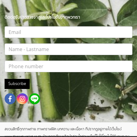
ติดต่อรับข่าวสารจากและโปรโมชั่นจากพวกเรา
Subscribe
สงวนสิทธิ์ทุกภาพถ่าย ภาพกราฟฟิค บทความ และเนื้อหา ที่ปรากฎอยู่ภายใต้เว็บไซต์
www.thenaturalist.co.th ห้ามลอกเลียนหรือนำส่วนใดส่วนหนึ่งนี้ไปใช้โดยไม่ได้รับอนุญาต